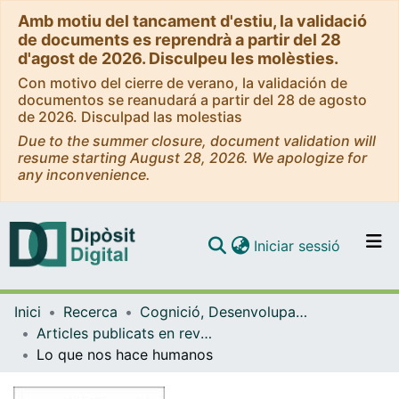
Amb motiu del tancament d'estiu, la validació
de documents es reprendrà a partir del 28
d'agost de 2026. Disculpeu les molèsties.
Con motivo del cierre de verano, la validación de
documentos se reanudará a partir del 28 de agosto
de 2026. Disculpad las molestias
Due to the summer closure, document validation will
resume starting August 28, 2026. We apologize for
any inconvenience.
(current)
Iniciar sessió
Comunitats i col·leccions
Inici
Recerca
Cognició, Desenvolupament i Psicologia de l'Educació
Navega per tot el DD
Articles publicats en revistes (Cognició, Desenvolupament i Psicologia de l'Educació)
Com publicar
Lo que nos hace humanos
Contacte