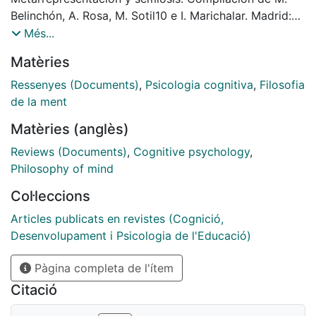
Belinchón, A. Rosa, M. Sotil10 e I. Marichalar. Madrid:
Editorial Médica Panamericana. El libro de Ángel
Més...
Rivikre emociona. Ante todo provoca tristeza; pues
Matèries
uno se da cuenta de que un pensador tan brillante
como Angel ya no podrá seguir ofreciéndonos sus
Ressenyes (Documents)
,
Psicologia cognitiva
,
Filosofia
ideas
de la ment
Matèries (anglès)
Reviews (Documents)
,
Cognitive psychology
,
Philosophy of mind
Col·leccions
Articles publicats en revistes (Cognició,
Desenvolupament i Psicologia de l'Educació)
Pàgina completa de l'ítem
Citació