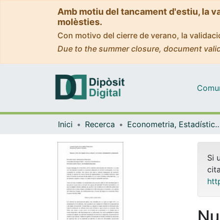
Amb motiu del tancament d'estiu, la v
molèsties.
Con motivo del cierre de verano, la valida
Due to the summer closure, document valid
Comuni
Inici
Recerca
Econometria, Estadística i Econom
Si 
cit
htt
Nu