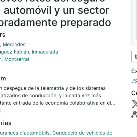
l automóvil y un sector
bradamente preparado
rs
, Mercedes
guez Fabián, Inmaculada
n, Montserrat
E
um
J
n despegue de la telemetría y de los sistemas
C
atizados de conducción, y la cada vez más
tante entrada de la economía colaborativa en el
o del transporte, con el uso compartido de
...
los, abre nuevos retos para la industria aseguradora
ries
utomóvil. Además, la aparición de nuevas formas de
azamiento o de movilidad autónoma, sobre todo en
urances d'automòbils
,
Conducció de vehicles de