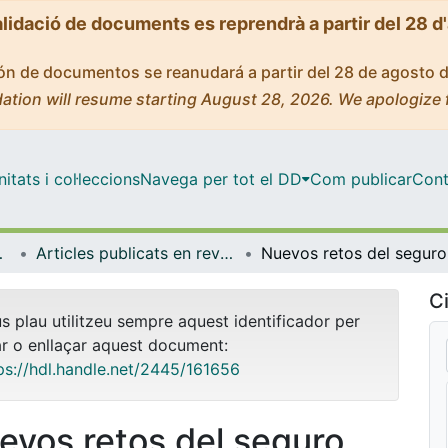
alidació de documents es reprendrà a partir del 28 d
ción de documentos se reanudará a partir del 28 de agosto 
ation will resume starting August 28, 2026. We apologize 
tats i col·leccions
Navega per tot el DD
Com publicar
Cont
ia Aplicada
Articles publicats en revistes (Econometria, Estadística i Economia Aplicada)
Nuevo
Ci
us plau utilitzeu sempre aquest identificador per
ar o enllaçar aquest document:
ps://hdl.handle.net/2445/161656
evos retos del seguro