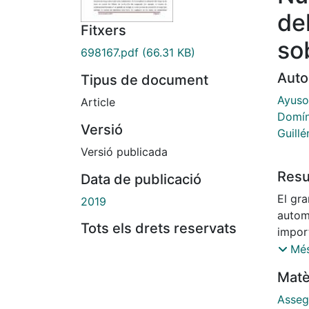
de
Fitxers
so
698167.pdf
(66.31 KB)
Auto
Tipus de document
Ayuso
Article
Domín
Versió
Guillé
Versió publicada
Res
Data de publicació
El gra
2019
autom
Tots els drets reservats
impor
ámbit
Més
vehícu
Matè
del a
despl
Asseg