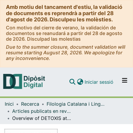
Amb motiu del tancament d'estiu, la validació
de documents es reprendrà a partir del 28
d'agost de 2026. Disculpeu les molèsties.
Con motivo del cierre de verano, la validación de
documentos se reanudará a partir del 28 de agosto
de 2026. Disculpad las molestias
Due to the summer closure, document validation will
resume starting August 28, 2026. We apologize for
any inconvenience.
(current)
Iniciar sessió
Comunitats i col·leccions
Inici
Recerca
Filologia Catalana i Lingüística General
Navega per tot el DD
Articles publicats en revistes (Filologia Catalana i Lingüística General)
Com publicar
Overview of DETOXIS at IberLEF 2021: DEtection of TOXicity in comments In Spanish
Contacte