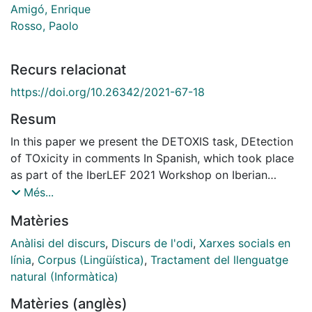
Amigó, Enrique
Rosso, Paolo
Recurs relacionat
https://doi.org/10.26342/2021-67-18
Resum
In this paper we present the DETOXIS task, DEtection
of TOxicity in comments In Spanish, which took place
as part of the IberLEF 2021 Workshop on Iberian
Languages Evaluation Forum at the SEPLN 2021
Més...
Conference. We describe the NewsCom-TOX dataset
Matèries
used for training and testing the systems, the metrics
applied for their evaluation and the results obtained by
Anàlisi del discurs
,
Discurs de l'odi
,
Xarxes socials en
the submitted approaches. We also provide an error
línia
,
Corpus (Lingüística)
,
Tractament del llenguatge
analysis of the results of these systems.
natural (Informàtica)
En este artículo se presenta la tarea DETOXIS,
Matèries (anglès)
DEtección de TOxicidad en comentarios en español,