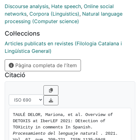
que tuvo lugar en el Iberian Languages Evaluation
Discourse analysis
,
Hate speech
,
Online social
Forum workshop (IberLEF 2021) en el congreso de la
networks
,
Corpora (Linguistics)
,
Natural language
SEPLN 2021. Se describe el corpus NewsCom-TOX
processing (Computer science)
utilizado para entrenar y evaluar los sistemas, las
Col·leccions
métricas para evaluarlos y los resultados obtenidos
por las distintas aproximaciones utilizadas. Se
Articles publicats en revistes (Filologia Catalana i
proporciona también un análisis de los resultados
Lingüística General)
obtenidos por estos sistemas.
Pàgina completa de l'ítem
Citació
TAULÉ DELOR, Mariona, et al. Overview of 
DETOXIS at IberLEF 2021: DEtection of 
TOXicity in comments In Spanish. 
Procesamiento del lenguaje natural 
. 2021. 
Vol. 67, num. 209-221. ISSN 1135-5948. 