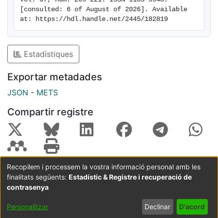
[consulted: 6 of August of 2026]. Available 
at: https://hdl.handle.net/2445/182819
Estadístiques
Exportar metadades
JSON
-
METS
Compartir registre
Recopilem i processem la vostra informació personal amb les
finalitats següents:
Estadístic & Registre i recuperació de
Coordinació:
CRAI UB
Avís legal
Metadades
subjectes a:
contrasenya
Configuració
Política de
Acord
Personalitzar
Declinar
D'acord
de cookies
privadesa
d'usuari
final