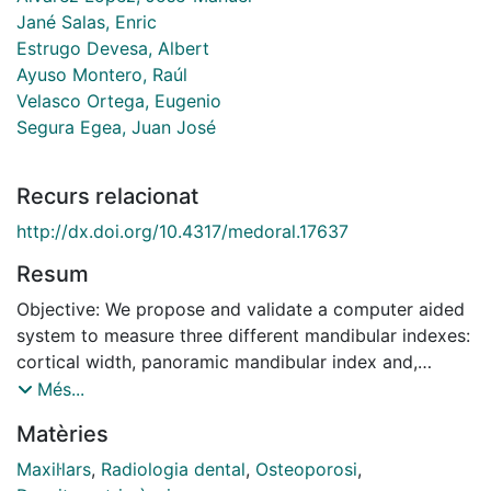
Jané Salas, Enric
Estrugo Devesa, Albert
Ayuso Montero, Raúl
Velasco Ortega, Eugenio
Segura Egea, Juan José
Recurs relacionat
http://dx.doi.org/10.4317/medoral.17637
Resum
Objective: We propose and validate a computer aided
system to measure three different mandibular indexes:
cortical width, panoramic mandibular index and,
mandibular alveolar bone resorption index. Study
Més...
Design: Repeatability and reproducibility of the
Matèries
measurements are analyzed and compared to the
manual estimation of the same indexes. Results: The
Maxil·lars
,
Radiologia dental
,
Osteoporosi
,