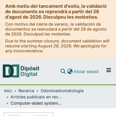
Amb motiu del tancament d'estiu, la validació
de documents es reprendrà a partir del 28
d'agost de 2026. Disculpeu les molèsties.
Con motivo del cierre de verano, la validación de
documentos se reanudará a partir del 28 de agosto
de 2026. Disculpad las molestias
Due to the summer closure, document validation will
resume starting August 28, 2026. We apologize for
any inconvenience.
(current)
Iniciar sessió
Comunitats i col·leccions
Inici
Recerca
Odontoestomatologia
Navega per tot el DD
Articles publicats en revistes (Odontoestomatologia)
Com publicar
Computer-aided system for morphometric mandibular index computation (Using dental panoramic radiographs)
Contacte