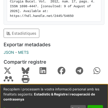
Cirugia Bucal. Vol.  2012, num. 17, pags. 4. 
ISSN 1698-4447. [consulted: 9 of August of 
2026]. Available at: 
https://hdl.handle.net/2445/54650
Estadístiques
Exportar metadades
JSON
-
METS
Compartir registre
Recopilem i processem la vostra informació personal amb les
finalitats següents:
Estadístic & Registre i recuperació de
Coordinació:
CRAI UB
Avís legal
Metadades
subjectes a:
contrasenya
Configuració
Política de
Acord