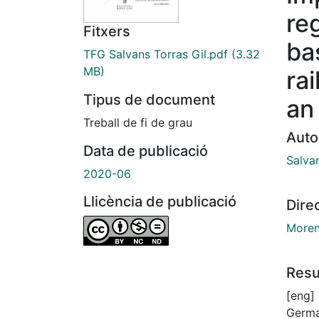
re
Fitxers
ba
TFG Salvans Torras Gil.pdf
(3.32
MB)
ra
Tipus de document
an 
Treball de fi de grau
Auto
Data de publicació
Salvan
2020-06
Llicència de publicació
Dire
Moren
Res
[eng]
Germa