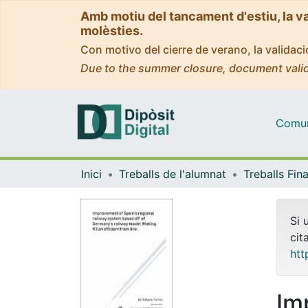
Amb motiu del tancament d'estiu, la v
molèsties.
Con motivo del cierre de verano, la valida
Due to the summer closure, document valid
Comuni
Inici
Treballs de l'alumnat
Si 
cit
htt
Im