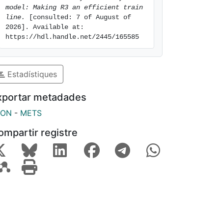
model: Making R3 an efficient train 
line.
 [consulted: 7 of August of 
2026]. Available at: 
https://hdl.handle.net/2445/165585
Estadístiques
xportar metadades
SON
-
METS
ompartir registre