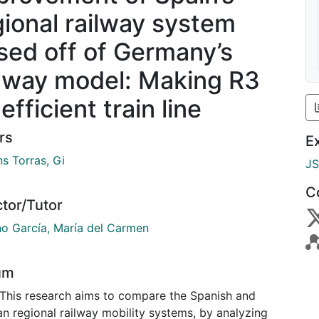
gional railway system
sed off of Germany’s
ilway model: Making R3
efficient train line
rs
E
s Torras, Gi
J
C
ctor/Tutor
o García, María del Carmen
um
 This research aims to compare the Spanish and
n regional railway mobility systems, by analyzing