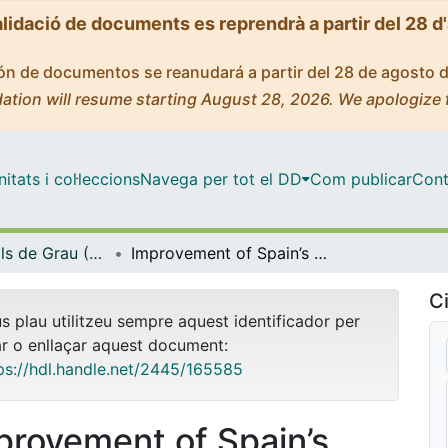
alidació de documents es reprendrà a partir del 28 d
ción de documentos se reanudará a partir del 28 de agosto 
ation will resume starting August 28, 2026. We apologize 
tats i col·leccions
Navega per tot el DD
Com publicar
Cont
Treballs Finals de Grau (TFG) - Geografia
Improvement of Spain’s regional railway system based off of Germany’s railway model: Making R3 an efficient train line
Ci
us plau utilitzeu sempre aquest identificador per
ar o enllaçar aquest document:
ps://hdl.handle.net/2445/165585
provement of Spain’s