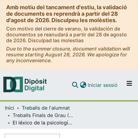
Amb motiu del tancament d'estiu, la validació
de documents es reprendrà a partir del 28
d'agost de 2026. Disculpeu les molèsties.
Con motivo del cierre de verano, la validación de
documentos se reanudará a partir del 28 de agosto
de 2026. Disculpad las molestias
Due to the summer closure, document validation will
resume starting August 28, 2026. We apologize for
any inconvenience.
(current)
Iniciar sessió
Comunitats i col·leccions
Inici
Treballs de l'alumnat
Navega per tot el DD
Treballs Finals de Grau (TFG) - Estudis Àrabs i Hebreus
Com publicar
El léxico de la psicología a través del Maṣāliḥ al-abdān wa-l-anfus (Cuestiones sobre el cuerpo y el alma) de Abū Zayd al-Baljī : Estudio comparativo y lexicológico
Contacte