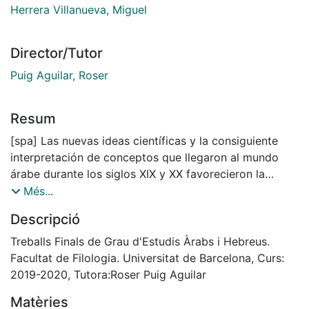
Herrera Villanueva, Miguel
Director/Tutor
Puig Aguilar, Roser
Resum
[spa] Las nuevas ideas científicas y la consiguiente
interpretación de conceptos que llegaron al mundo
árabe durante los siglos XIX y XX favorecieron la
aparición de una nueva terminología. Debido
Més...
a estos factores, diversas Academias de la Lengua
Descripció
surgieron a lo largo de toda la comunidad árabe
con el propósito principal de establecer una
Treballs Finals de Grau d'Estudis Àrabs i Hebreus.
regulación clara para los procesos de acuñación,
Facultat de Filologia. Universitat de Barcelona, Curs:
creación y adaptación de esta nueva terminología.
2019-2020, Tutora:Roser Puig Aguilar
Este trabajo estudia y compara el léxico
Matèries
utilizado en el campo de la «medicina del alma» —