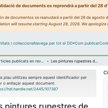
alidació de documents es reprendrà a partir del 28 d
ción de documentos se reanudará a partir del 28 de agosto 
ation will resume starting August 28, 2026. We apologize 
tats i col·leccions
Navega per tot el DD
Com publicar
Cont
Articles publicats en revistes (Antropologia Social)
Les pintures rupestres de l'abric de los Monos en Chiapas
Ci
us plau utilitzeu sempre aquest identificador per
ar o enllaçar aquest document:
ps://hdl.handle.net/2445/107387
s pintures rupestres de