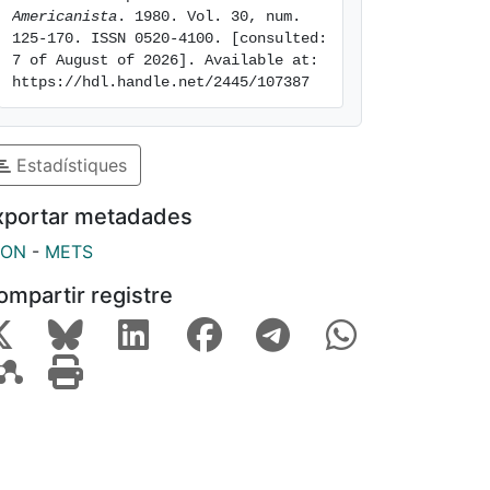
Americanista
. 1980. Vol. 30, num. 
125-170. ISSN 0520-4100. [consulted: 
7 of August of 2026]. Available at: 
https://hdl.handle.net/2445/107387
Estadístiques
xportar metadades
SON
-
METS
ompartir registre