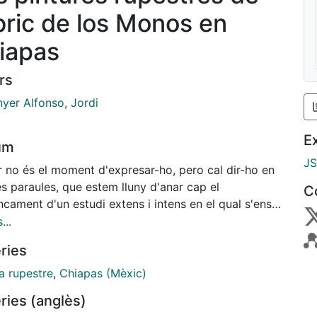
abric de los Monos en
iapas
rs
nyer Alfonso, Jordi
E
um
J
r no és el moment d'expresar-ho, pero cal dir-ho en
s paraules, que estem lluny d'anar cap el
C
cament d'un estudi extens i intens en el qual s'ens
 un horitzó connex i científic de les pintures
...
res de qualsevol indret i període de I'espai
ries
fic que en un passat, encara no molt Ilunya, es va
ar la civilització mesoamericana detruida aviat fara
a rupestre
,
Chiapas (Mèxic)
ents anys. Pel que s'ha exposat resulta que una
ries (anglès)
ca metoditzada amb el suport de distribucions