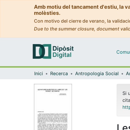
Amb motiu del tancament d'estiu, la v
molèsties.
Con motivo del cierre de verano, la valida
Due to the summer closure, document valid
Comuni
Inici
Recerca
Antropologia Social
Si 
cit
htt
Le