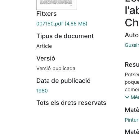
l'
Fitxers
Ch
007150.pdf
(4.66 MB)
Auto
Tipus de document
Gussi
Article
Versió
Res
Versió publicada
Potse
Data de publicació
poque
comen
1980
mostri
Més
Tots els drets reservats
rupest
Matè
geogra
assent
Pintur
cinc-c
Matè
recer