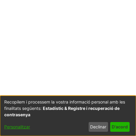
Recopilem i processem la vostra informació personal amb les
finalitats següents:
Estadístic & Registre i recuperació de
Coordinació:
CRAI UB
Avís legal
Metadades
subjectes a:
contrasenya
Configuració
Política de
Acord
Personalitzar
Declinar
D'acord
de cookies
privadesa
d'usuari
final