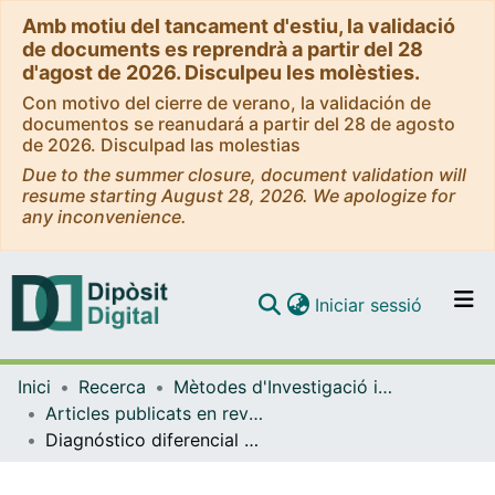
Amb motiu del tancament d'estiu, la validació
de documents es reprendrà a partir del 28
d'agost de 2026. Disculpeu les molèsties.
Con motivo del cierre de verano, la validación de
documentos se reanudará a partir del 28 de agosto
de 2026. Disculpad las molestias
Due to the summer closure, document validation will
resume starting August 28, 2026. We apologize for
any inconvenience.
(current)
Iniciar sessió
Comunitats i col·leccions
Inici
Recerca
Mètodes d'Investigació i Diagnòstic en Educació
Navega per tot el DD
Articles publicats en revistes (Mètodes d'Investigació i Diagnòstic en Educació)
Com publicar
Diagnóstico diferencial entre el espectro autista y el espectro esquizofrénico
Contacte