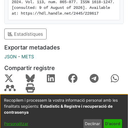
diseases and their pathophysiology, and possibly to
2024. Vol. 113, num. 865-877. ISSN 1618-1247. 
[consulted: 9 of August of 2026]. Available 
establish cause and effect.
at: https://hdl.handle.net/2445/228617
Estadístiques
Exportar metadades
JSON
-
METS
Compartir registre
Recopilem i processem la vostra informació personal amb les
finalitats següents:
Estadístic & Registre i recuperació de
Coordinació:
CRAI UB
Avís legal
Metadades
subjectes a:
contrasenya
Configuració
Política de
Acord
Personalitzar
Declinar
D'acord
de cookies
privadesa
d'usuari