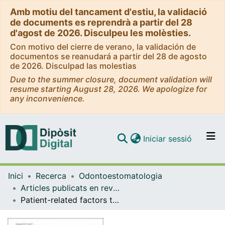
Amb motiu del tancament d'estiu, la validació
de documents es reprendrà a partir del 28
d'agost de 2026. Disculpeu les molèsties.
Con motivo del cierre de verano, la validación de
documentos se reanudará a partir del 28 de agosto
de 2026. Disculpad las molestias
Due to the summer closure, document validation will
resume starting August 28, 2026. We apologize for
any inconvenience.
(current)
Iniciar sessió
Comunitats i col·leccions
Inici
Recerca
Odontoestomatologia
Navega per tot el DD
Articles publicats en revistes (Odontoestomatologia)
Com publicar
Patient-related factors that link chronic kidney disease and periodontitis: a scoping review
Contacte