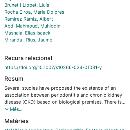
Brunet i Llobet, Lluís
Rocha Eiroa, Maria Dolores
Ramírez Rámiz, Albert
Abdi Mahmoud, Muhiddin
Mashala, Elias Isaack
Miranda i Rius, Jaume
Recurs relacionat
https://doi.org/10.1007/s10266-024-01031-y
Resum
Several studies have proposed the existence of an
association between periodontitis and chronic kidney
disease (CKD) based on biological premises. There is
growing evidence that chronic inflammation caused by
Més...
periodontitis may contribute to the progression of
Matèries
CKD. The present study aimed to investigate studies
that link CKD and periodontitis, including periodontitis