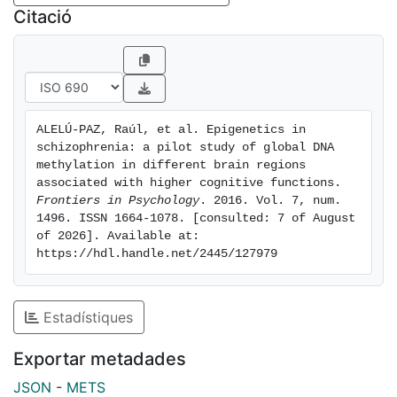
highlighting the need to adequately study brain
Citació
samples to obtain reliable data concerning the
epigenetics of schizophrenia.
ALELÚ-PAZ, Raúl, et al. Epigenetics in 
schizophrenia: a pilot study of global DNA 
methylation in different brain regions 
associated with higher cognitive functions. 
Frontiers in Psychology
. 2016. Vol. 7, num. 
1496. ISSN 1664-1078. [consulted: 7 of August 
of 2026]. Available at: 
https://hdl.handle.net/2445/127979
Estadístiques
Exportar metadades
JSON
-
METS