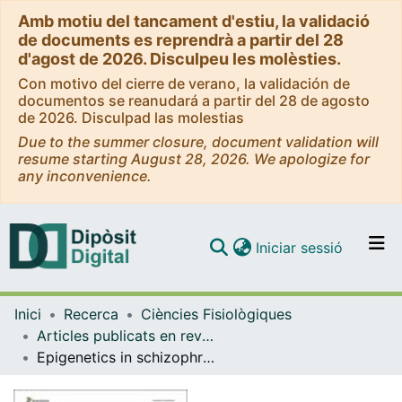
Amb motiu del tancament d'estiu, la validació
de documents es reprendrà a partir del 28
d'agost de 2026. Disculpeu les molèsties.
Con motivo del cierre de verano, la validación de
documentos se reanudará a partir del 28 de agosto
de 2026. Disculpad las molestias
Due to the summer closure, document validation will
resume starting August 28, 2026. We apologize for
any inconvenience.
(current)
Iniciar sessió
Comunitats i col·leccions
Inici
Recerca
Ciències Fisiològiques
Navega per tot el DD
Articles publicats en revistes (Ciències Fisiològiques)
Com publicar
Epigenetics in schizophrenia: a pilot study of global DNA methylation in different brain regions associated with higher cognitive functions
Contacte