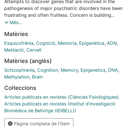
Attempts to discover genes that are involved in the
pathogenesis of major psychiatric disorders have been
frustrating and often fruitless. Concern is building
about the need to understand the complex ways in
Més...
which nature and nurture interact to produce mental
Matèries
illness. We analyze the epigenome in several brain
regions from schizophrenic patients with severe
Esquizofrènia
,
Cognició
,
Memòria
,
Epigenètica
,
ADN
,
cognitive impairment using high-resolution (450K)
Metilació
,
Cervell
DNA methylation array. We identified 139 differentially
Matèries (anglès)
methylated CpG sites included in known and novel
candidate genes sequences as well as in and
Schizophrenia
,
Cognition
,
Memory
,
Epigenetics
,
DNA
,
intergenic sequences which functions remain unknown.
Methylation
,
Brain
We found that altered DNA methylation is not
Col·leccions
restricted to a particular region, but includes others
such as CpG shelves and gene bodies, indicating the
Articles publicats en revistes (Ciències Fisiològiques)
presence of different DNA methylation signatures
Articles publicats en revistes (Institut d'lnvestigació
depending on the brain area analyzed. Our findings
Biomèdica de Bellvitge (IDIBELL))
suggest that epimutations are not relatables between
Pàgina completa de l'ítem
different tissues or even between tissues' regions,