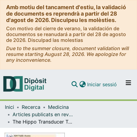
Amb motiu del tancament d'estiu, la validació
de documents es reprendrà a partir del 28
d'agost de 2026. Disculpeu les molèsties.
Con motivo del cierre de verano, la validación de
documentos se reanudará a partir del 28 de agosto
de 2026. Disculpad las molestias
Due to the summer closure, document validation will
resume starting August 28, 2026. We apologize for
any inconvenience.
(current)
Iniciar sessió
Comunitats i col·leccions
Inici
Recerca
Medicina
Navega per tot el DD
Articles publicats en revistes (Medicina)
Com publicar
The Hippo Transducer TAZ Interacts with the SWI/SNF Complex to Regulate Breast Epithelial Lineage Commitment
Contacte