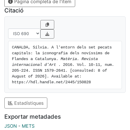
Pàgina completa de l'ítem
catalanes, en distints formats, tècniques i mides, des
del darrer quart del Sis-cents.
Citació
CANALDA, Sílvia. A l'entorn dels set pecats 
capitals: la iconografia dels novíssims de 
Flandes a Catalunya. 
Matèria. Revista 
internacional d'Art 
. 2016. Vol. 10-11, num. 
205-224. ISSN 1579-2641. [consulted: 8 of 
August of 2026]. Available at: 
https://hdl.handle.net/2445/150828
Estadístiques
Exportar metadades
JSON
-
METS