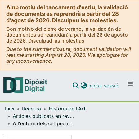
Amb motiu del tancament d'estiu, la validació
de documents es reprendrà a partir del 28
d'agost de 2026. Disculpeu les molèsties.
Con motivo del cierre de verano, la validación de
documentos se reanudará a partir del 28 de agosto
de 2026. Disculpad las molestias
Due to the summer closure, document validation will
resume starting August 28, 2026. We apologize for
any inconvenience.
(current)
Iniciar sessió
Comunitats i col·leccions
Inici
Recerca
Història de l'Art
Navega per tot el DD
Articles publicats en revistes (Història de l'Art)
Com publicar
A l'entorn dels set pecats capitals: la iconografia dels novíssims de Flandes a Catalunya
Contacte