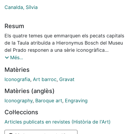
Canalda, Sílvia
Resum
Els quatre temes que emmarquen els pecats capitals
de la Taula atribuïda a Hieronymus Bosch del Museu
del Prado responen a una sèrie iconogràfica
formalment constituïda a les acaballes de l'Edat
Més...
mitjana als Països Baixos. Meditar sobre els darrers
Matèries
instants de la vida la Mort, el Judici Final, l'Infern i la
Glòria es convertí en l'objectiu principal d'un seguit de
Iconografia
,
Art barroc
,
Gravat
tractats moralitzants representatius de la Devotio
Matèries (anglès)
Moderna, alguns dels quals s'arribaren a il·lustrar,
primer, amb miniatures, i més tard, amb xilografies. En
Iconography
,
Baroque art
,
Engraving
aquest article s'analitzen les similituds i diferències
Col·leccions
existents entre els primers testimonis visuals de
procedència flamenca dels anomenats novíssims i les
Articles publicats en revistes (Història de l'Art)
estampes d'igual títol que inundaren les arts gràfiques