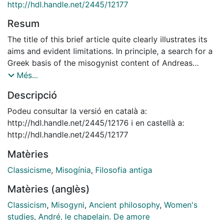
http://hdl.handle.net/2445/12177
Resum
The title of this brief article quite clearly illustrates its
aims and evident limitations. In principle, a search for a
Greek basis of the misogynist content of Andreas
Capellanus's De amore is likely to lead researchers to
Més...
focus on analysis of the sources -Greek sources, of
Descripció
course. However, there is no doubt that Ovid, the most
frequently quoted ancient author, in this case the
Podeu consultar la versió en català a:
structural source, above all his Ars Amatoria, Remedia
http://hdl.handle.net/2445/12176 i en castellà a:
Amoris and Heroides, which is quite logical in light of
http://hdl.handle.net/2445/12177
the remarkable presence and influence of Ovid's works
Matèries
throughout that time. There was also a good
knowledge of the works of Cicero, Virgil, Horace and
Classicisme
,
Misogínia
,
Filosofia antiga
Juvenal. However, other classical authors, even the
Matèries (anglès)
Greeks -those who were known then-, were
undoubtedly read in the schools, but the knowledge of
Classicism
,
Misogyni
,
Ancient philosophy
,
Women's
their works was certainly superficial. Furthermore,
studies
,
André, le chapelain. De amore