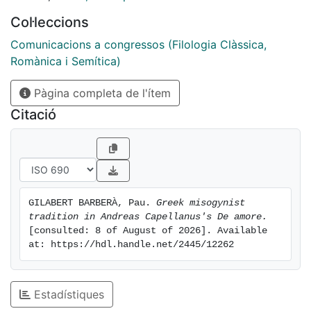
given the scholastic method followed in De amore, it
Col·leccions
would be absurd not to consider the use of many
quotations that appeared in the Compendia and in
Comunicacions a congressos (Filologia Clàssica,
handbooks of religious instruction.
Romànica i Semítica)
Pàgina completa de l'ítem
Citació
GILABERT BARBERÀ, Pau. 
Greek misogynist 
tradition in Andreas Capellanus's De amore.
[consulted: 8 of August of 2026]. Available 
at: https://hdl.handle.net/2445/12262
Estadístiques