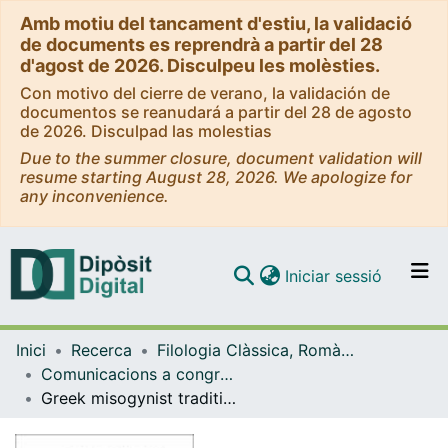
Amb motiu del tancament d'estiu, la validació
de documents es reprendrà a partir del 28
d'agost de 2026. Disculpeu les molèsties.
Con motivo del cierre de verano, la validación de
documentos se reanudará a partir del 28 de agosto
de 2026. Disculpad las molestias
Due to the summer closure, document validation will
resume starting August 28, 2026. We apologize for
any inconvenience.
(current)
Iniciar sessió
Comunitats i col·leccions
Inici
Recerca
Filologia Clàssica, Romànica i Semítica
Navega per tot el DD
Comunicacions a congressos (Filologia Clàssica, Romànica i Semítica)
Com publicar
Greek misogynist tradition in Andreas Capellanus's De amore
Contacte