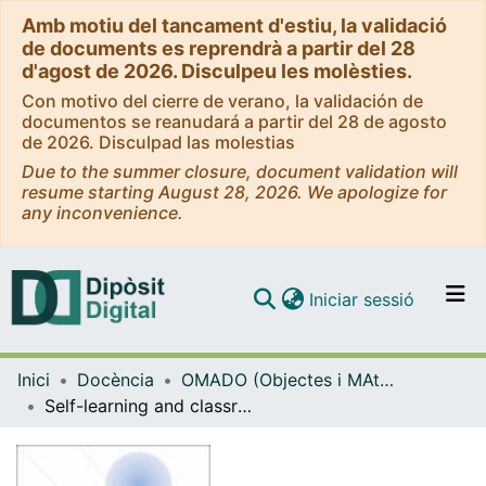
Amb motiu del tancament d'estiu, la validació
de documents es reprendrà a partir del 28
d'agost de 2026. Disculpeu les molèsties.
Con motivo del cierre de verano, la validación de
documentos se reanudará a partir del 28 de agosto
de 2026. Disculpad las molestias
Due to the summer closure, document validation will
resume starting August 28, 2026. We apologize for
any inconvenience.
(current)
Iniciar sessió
Comunitats i col·leccions
Inici
Docència
OMADO (Objectes i MAterials DOcents)
Navega per tot el DD
Self-learning and classroom activities
Com publicar
Contacte