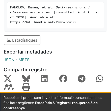
where needed.
MANOLOV, Rumen, et al. 
Self-learning and 
classroom activities.
 [consulted: 9 of August 
of 2026]. Available at: 
https://hdl.handle.net/2445/56283
Estadístiques
Exportar metadades
JSON
-
METS
Compartir registre
Recopilem i processem la vostra informació personal amb les
finalitats següents:
Estadístic & Registre i recuperació de
Coordinació:
CRAI UB
Avís legal
Metadades
subjectes a:
contrasenya