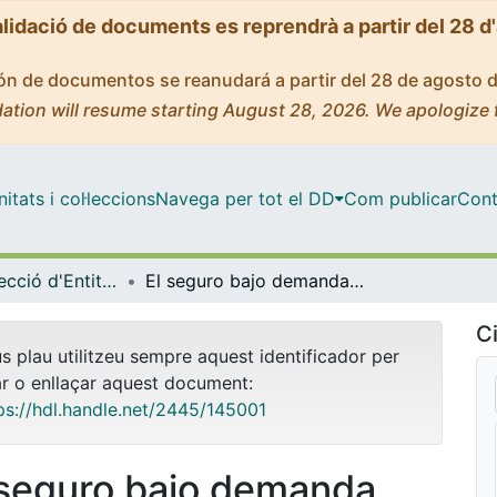
alidació de documents es reprendrà a partir del 28 d
ción de documentos se reanudará a partir del 28 de agosto 
ation will resume starting August 28, 2026. We apologize 
tats i col·leccions
Navega per tot el DD
Com publicar
Cont
Màster - Direcció d'Entitats Asseguradores i Financeres (DEAF)
El seguro bajo demanda (digitalización + nuevos hábitos de consumo = soluciones disruptivas)
Ci
us plau utilitzeu sempre aquest identificador per
ar o enllaçar aquest document:
ps://hdl.handle.net/2445/145001
 seguro bajo demanda