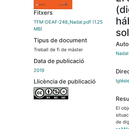
(d
Fitxers
há
TFM-DEAF-248_Nadal.pdf
(1.25
MB)
so
Tipus de document
Auto
Treball de fi de màster
Nadal
Data de publicació
2019
Dire
Iglési
Llicència de publicació
Res
El obj
situac
de dig
potenc