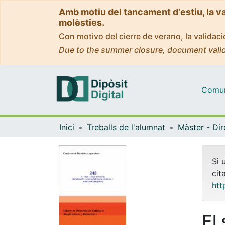
Amb motiu del tancament d'estiu, la v
molèsties.
Con motivo del cierre de verano, la valida
Due to the summer closure, document valid
Comuni
Inici
Treballs de l'alumnat
Si 
cit
htt
El