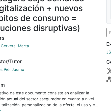
igitalización + nuevos
bitos de consumo =
luciones disruptivas)
rs
E
 Cervera, Marta
J
ctor/Tutor
C
es Pié, Jaume
um
etivo de este documento consiste en analizar la
ión actual del sector asegurador en cuanto a nivel
italización, personalización de la oferta, el uso y el
ial de las nuevas tecnológicas y la aparición de