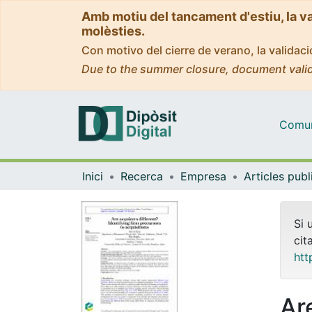
Amb motiu del tancament d'estiu, la v
molèsties.
Con motivo del cierre de verano, la valida
Due to the summer closure, document valid
Comuni
Inici
Recerca
Empresa
Si 
cit
htt
Ar