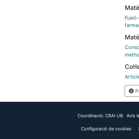
longit
Matè
firms 
2012 w
Fusió
farma
Matè
Conso
meth
Col·
Articl
Pà
Coordinació:
CRAI UB
Avís l
Configuració de cookies