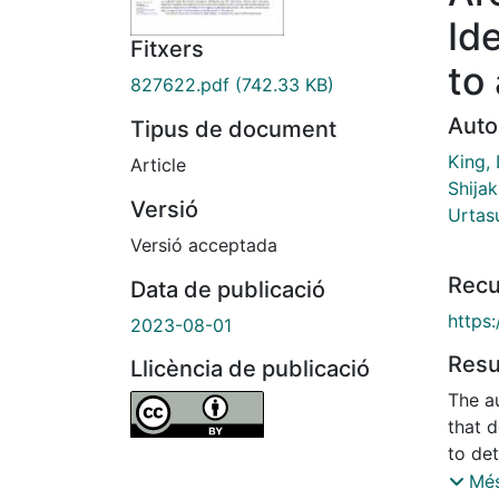
Id
Fitxers
to
827622.pdf
(742.33 KB)
Auto
Tipus de document
King,
Article
Shijak
Versió
Urtas
Versió acceptada
Recu
Data de publicació
https
2023-08-01
Res
Llicència de publicació
The a
that 
to det
Desig
Més