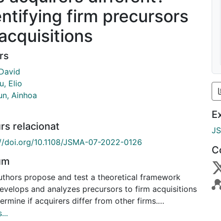
entifying firm precursors
 acquisitions
rs
 David
u, Elio
un, Ainhoa
E
rs relacionat
J
://doi.org/10.1108/JSMA-07-2022-0126
C
um
uthors propose and test a theoretical framework
develops and analyzes precursors to firm acquisitions
ermine if acquirers differ from other firms.
n/methodology/approach The authors use
...