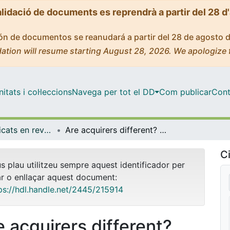
alidació de documents es reprendrà a partir del 28 d
ción de documentos se reanudará a partir del 28 de agosto 
ation will resume starting August 28, 2026. We apologize 
tats i col·leccions
Navega per tot el DD
Com publicar
Cont
Articles publicats en revistes (Empresa)
Are acquirers different? Identifying firm precursors to acquisitions
Ci
us plau utilitzeu sempre aquest identificador per
ar o enllaçar aquest document:
ps://hdl.handle.net/2445/215914
e acquirers different?