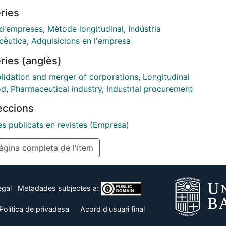
udinal, archival data from a sample of the largest
ries
in the global pharmaceutical industry from 1991 to
ith 1,327 firm-year observations (...)
 d'empreses
,
Mètode longitudinal
,
Indústria
cèutica
,
Adquisicions en l'empresa
ries (anglès)
lidation and merger of corporations
,
Longitudinal
od
,
Pharmaceutical industry
,
Industrial procurement
leccions
es publicats en revistes (Empresa)
gina completa de l'ítem
egal
Metadades subjectes a:
Política de privadesa
Acord d'usuari final