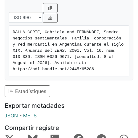
ambición común: convertirse en centros neurálgicos
de la vida mercantil. El primer caso atañe a un
comerciante catalán llegado en la segunda mitad del
siglo XVIII, que construyó su patrimonio y su casa
DALLA CORTE, Gabriela and FERNÁNDEZ, Sandra. 
mercantil a través de un complejo entramado de redes
Negocios sentimentales. Familia, corporación 
sociales. El segundo ejemplo corresponde a un grupo
y red mercantil en Argentina durante el siglo 
empresario, llegado cien años después y dispuesto a
XIX. 
Anuario del IEHS
. 2001. Vol. 16, num. 
313-336. ISSN 0326-9671. [consulted: 8 of 
condensar lazos identitarios con la ocupación de
August of 2026]. Available at: 
lugares claves de la vida mercantil e industrial
https://hdl.handle.net/2445/65286
regional. Ambos casos comparten la ausencia de una
base familiar que garantizara la supervivencia
patrimonial, una carencia que permite rediscutir el rol
Estadístiques
de la familia.
Exportar metadades
JSON
-
METS
Compartir registre