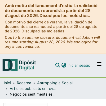
Amb motiu del tancament d'estiu, la validació
de documents es reprendrà a partir del 28
d'agost de 2026. Disculpeu les molèsties.
Con motivo del cierre de verano, la validación de
documentos se reanudará a partir del 28 de agosto
de 2026. Disculpad las molestias
Due to the summer closure, document validation will
resume starting August 28, 2026. We apologize for
any inconvenience.
(current)
Iniciar sessió
Comunitats i col·leccions
Inici
Recerca
Antropologia Social
Navega per tot el DD
Articles publicats en revistes (Antropologia Social)
Com publicar
Negocios sentimentales. Familia, corporación y red mercantil en Argentina durante el siglo XIX
Contacte