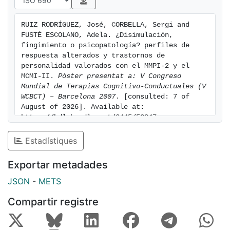
RUIZ RODRÍGUEZ, José, CORBELLA, Sergi and 
FUSTÉ ESCOLANO, Adela. ¿Disimulación, 
fingimiento o psicopatología? perfiles de 
respuesta alterados y trastornos de 
personalidad valorados con el MMPI-2 y el 
MCMI-II. 
Pòster presentat a: V Congreso 
Mundial de Terapias Cognitivo-Conductuales (V 
WCBCT) – Barcelona 2007
. [consulted: 7 of 
August of 2026]. Available at: 
https://hdl.handle.net/2445/52847
Estadístiques
Exportar metadades
JSON
-
METS
Compartir registre