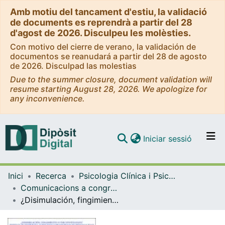
Amb motiu del tancament d'estiu, la validació
de documents es reprendrà a partir del 28
d'agost de 2026. Disculpeu les molèsties.
Con motivo del cierre de verano, la validación de
documentos se reanudará a partir del 28 de agosto
de 2026. Disculpad las molestias
Due to the summer closure, document validation will
resume starting August 28, 2026. We apologize for
any inconvenience.
(current)
Iniciar sessió
Comunitats i col·leccions
Inici
Recerca
Psicologia Clínica i Psicobiologia
Navega per tot el DD
Comunicacions a congressos (Psicologia Clínica i Psicobiologia)
Com publicar
¿Disimulación, fingimiento o psicopatología? perfiles de respuesta alterados y trastornos de personalidad valorados con el MMPI-2 y el MCMI-II
Contacte