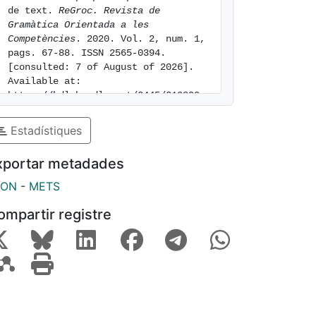
de text. 
ReGroc. Revista de 
Gramàtica Orientada a les 
Competències
. 2020. Vol. 2, num. 1, 
pags. 67-88. ISSN 2565-0394. 
[consulted: 7 of August of 2026]. 
Available at: 
https://hdl.handle.net/2445/219890
Estadístiques
xportar metadades
SON
-
METS
ompartir registre