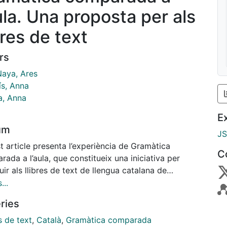
aula. Una proposta per als
bres de text
rs
Naya, Ares
ís, Anna
a, Anna
E
um
J
 article presenta l’experiència de Gramàtica
C
ada a l’aula, que constitueix una iniciativa per
uir als llibres de text de llengua catalana de
cació secundària obligatòria un enfocament de
...
enyament gramatical a partir de la comparació del
ries
 amb altres llengües. Els materials que presentem
tat publicats en els llibres de text Llengua Catalana
s de text
,
Català
,
Gramàtica comparada