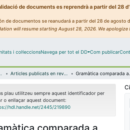
alidació de documents es reprendrà a partir del 28 d
ción de documentos se reanudará a partir del 28 de agosto 
ation will resume starting August 28, 2026. We apologize 
tats i col·leccions
Navega per tot el DD
Com publicar
Cont
Lingüística General
Articles publicats en revistes (Filologia Catalana i Lingüística General)
Gramàtica comparada 
Ci
us plau utilitzeu sempre aquest identificador per
ar o enllaçar aquest document:
ps://hdl.handle.net/2445/219890
amàtica comparada a