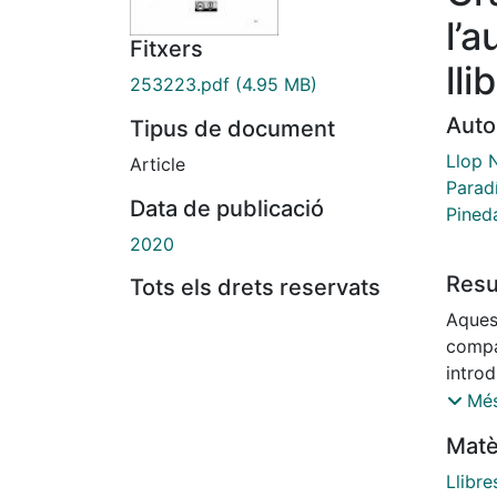
l’
Fitxers
lli
253223.pdf
(4.95 MB)
Auto
Tipus de document
Llop 
Article
Parad
Data de publicació
Pined
2020
Res
Tots els drets reservats
Aquest
compar
introd
l’edu
Més
l’ens
Matè
català
han es
Llibre