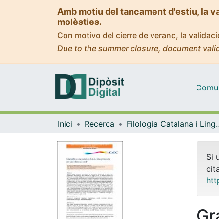
Amb motiu del tancament d'estiu, la v
molèsties.
Con motivo del cierre de verano, la valida
Due to the summer closure, document valid
Comuni
Inici
Recerca
Filologia Catalana i 
Si 
cit
htt
Gr