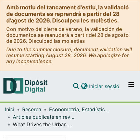
Amb motiu del tancament d'estiu, la validació
de documents es reprendrà a partir del 28
d'agost de 2026. Disculpeu les molèsties.
Con motivo del cierre de verano, la validación de
documentos se reanudará a partir del 28 de agosto
de 2026. Disculpad las molestias
Due to the summer closure, document validation will
resume starting August 28, 2026. We apologize for
any inconvenience.
(current)
Iniciar sessió
Comunitats i col·leccions
Inici
Recerca
Econometria, Estadística i Economia Aplicada
Navega per tot el DD
Articles publicats en revistes (Econometria, Estadística i Economia Aplicada)
Com publicar
What Drives the Urban Wage Premium? Evidence along the Wage Distribution
Contacte