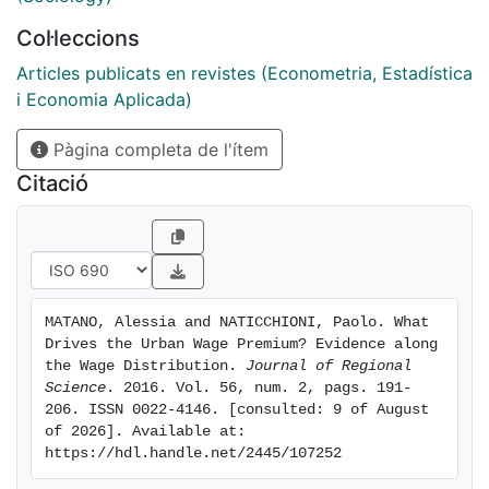
probability of better matches between workers and
Col·leccions
firms.
Articles publicats en revistes (Econometria, Estadística
i Economia Aplicada)
Pàgina completa de l'ítem
Citació
MATANO, Alessia and NATICCHIONI, Paolo. What 
Drives the Urban Wage Premium? Evidence along 
the Wage Distribution. 
Journal of Regional 
Science
. 2016. Vol. 56, num. 2, pags. 191-
206. ISSN 0022-4146. [consulted: 9 of August 
of 2026]. Available at: 
https://hdl.handle.net/2445/107252