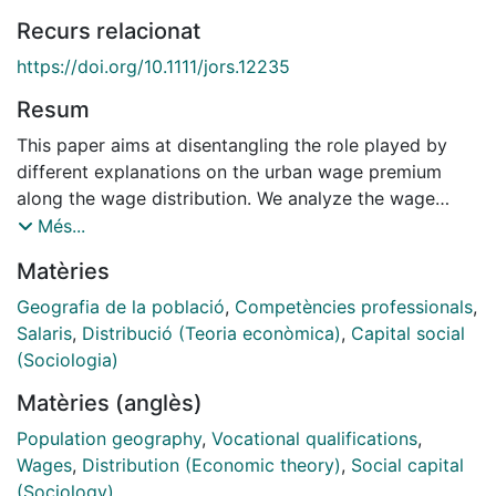
Recurs relacionat
https://doi.org/10.1111/jors.12235
Resum
This paper aims at disentangling the role played by
different explanations on the urban wage premium
along the wage distribution. We analyze the wage
dynamics of migrants from lower to higher density
Més...
areas in Italy, using quantile regressions and individual
Matèries
data. The results show that unskilled workers benefit
more from a wage premium accruing over time, while
Geografia de la població
,
Competències professionals
,
skilled workers enjoy a wage premium when they
Salaris
,
Distribució (Teoria econòmica)
,
Capital social
migrate as well as a wage increase over time. Further,
(Sociologia)
we find that for unskilled workers the wage growth
Matèries (anglès)
over time is mainly due to human capital accumulation
in line with the 'learning' hypothesis, while for skilled
Population geography
,
Vocational qualifications
,
workers the wage growth is mainly explained by the
Wages
,
Distribution (Economic theory)
,
Social capital
'coordination' hypothesis, i.e., cities enhance the
(Sociology)