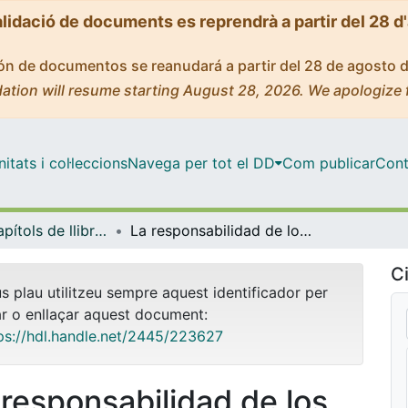
alidació de documents es reprendrà a partir del 28 d
ción de documentos se reanudará a partir del 28 de agosto 
ation will resume starting August 28, 2026. We apologize 
tats i col·leccions
Navega per tot el DD
Com publicar
Cont
Llibres / Capítols de llibre (Dret Privat)
La responsabilidad de los administradores de sociedades mercantiles en situación de pérdidas y de insolvencia
Ci
us plau utilitzeu sempre aquest identificador per
ar o enllaçar aquest document:
ps://hdl.handle.net/2445/223627
 responsabilidad de los