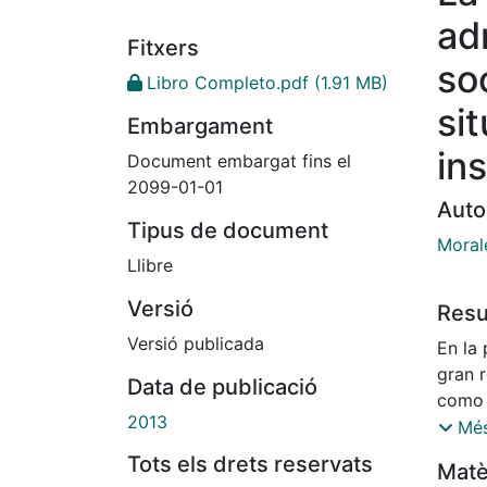
ad
Fitxers
so
Libro Completo.pdf
(1.91 MB)
si
Embargament
in
Document embargat fins el
2099-01-01
Auto
Tipus de document
Moral
Llibre
Versió
Res
Versió publicada
En la
gran 
Data de publicació
como 
2013
clara
Més
en la
Tots els drets reservats
Matè
respo