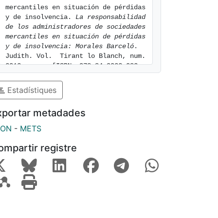
mercantiles en situación de pérdidas 
y de insolvencia. 
La responsabilidad 
de los administradores de sociedades 
mercantiles en situación de pérdidas 
y de insolvencia: Morales Barceló
. 
Judith. Vol.  Tirant lo Blanch, num. 
2013, pags. [ISBN  978-84-9033-082-
1]. ISBN 978-84-9033-082-1. 
[consulted: 6 of August of 2026]. 
Estadístiques
Available at: 
https://hdl.handle.net/2445/223627
xportar metadades
SON
-
METS
ompartir registre