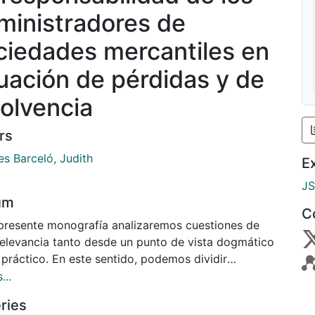
ministradores de
ciedades mercantiles en
tuación de pérdidas y de
solvencia
rs
es Barceló, Judith
E
J
um
C
 presente monografía analizaremos cuestiones de
relevancia tanto desde un punto de vista dogmático
práctico. En este sentido, podemos dividir
mente este estudio en dos partes: una primera parte
...
 que analizaremos en profundidad el régimen de la
ries
nsabilidad concursal, deteniéndonos de forma