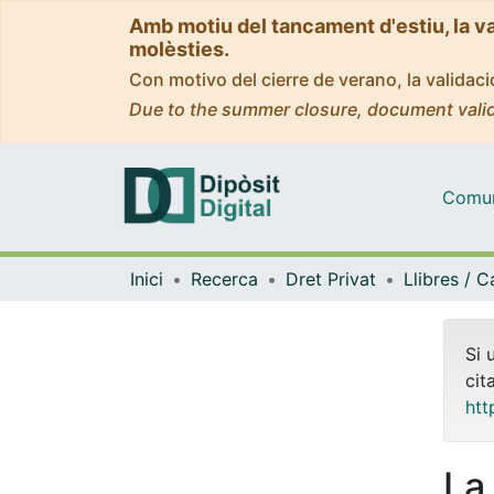
Amb motiu del tancament d'estiu, la v
molèsties.
Con motivo del cierre de verano, la valida
Due to the summer closure, document valid
Comuni
Inici
Recerca
Dret Privat
Si 
cit
htt
La