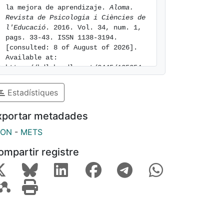
la mejora de aprendizaje. 
Aloma. 
Revista de Psicologia i Ciències de 
l'Educació
. 2016. Vol. 34, num. 1, 
pags. 33-43. ISSN 1138-3194. 
[consulted: 8 of August of 2026]. 
Available at: 
https://hdl.handle.net/2445/125254
Estadístiques
xportar metadades
SON
-
METS
ompartir registre