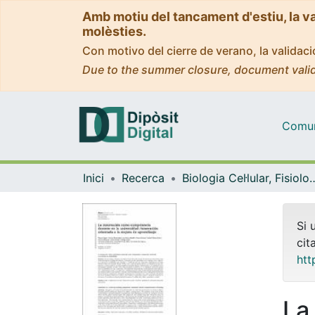
Amb motiu del tancament d'estiu, la v
molèsties.
Con motivo del cierre de verano, la valida
Due to the summer closure, document valid
Comuni
Inici
Recerca
Biologia Cel·lular, Fisiolo
Si 
cit
htt
La