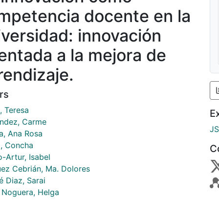
mpetencia docente en la
iversidad: innovación
ientada a la mejora de
rendizaje.
rs
, Teresa
E
ndez, Carme
J
a, Ana Rosa
, Concha
C
-Artur, Isabel
ez Cebrián, Ma. Dolores
é Diaz, Sarai
 Noguera, Helga