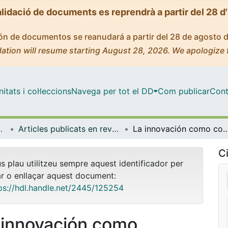
alidació de documents es reprendrà a partir del 28 d
ción de documentos se reanudará a partir del 28 de agosto 
ation will resume starting August 28, 2026. We apologize 
tats i col·leccions
Navega per tot el DD
Com publicar
Cont
gia i Immunologia
Articles publicats en revistes (Biologia Cel·lular, Fisiologia i Immunologia)
La innovación como competencia docente en la universidad: innovación orientada a 
Ci
us plau utilitzeu sempre aquest identificador per
ar o enllaçar aquest document:
ps://hdl.handle.net/2445/125254
 innovación como