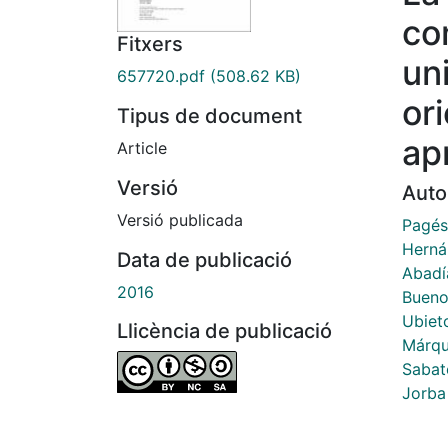
co
Fitxers
un
657720.pdf
(508.62 KB)
or
Tipus de document
ap
Article
Versió
Auto
Versió publicada
Pagés
Herná
Data de publicació
Abadí
2016
Bueno
Ubieto
Llicència de publicació
Márqu
Sabat
Jorba