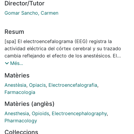
Director/Tutor
Gomar Sancho, Carmen
Resum
[spa] El electroencefalograma (EEG) registra la
actividad eléctrica del córtex cerebral y su trazado
cambia reflejando el efecto de los anestésicos. El
límite espectral 95% (LE95%) extraído del EEG
Més...
mediante análisis espectral, ha sido ampliamente
Matèries
empleado para cuantificar el efecto de fármacos
anestésicos (opiáceos e hipnóticos) de forma
Anestèsia
,
Opiacis
,
Electroencefalografia
,
empírica. El Indice Biespectral linear (L-Bis) obtenido a
Farmacologia
partir de la aplicación de análisis biespectral y
Matèries (anglès)
espectral, ha sido empleado también en la
cuantificación del efecto de fármacos anestésicos. El
Anesthesia
,
Opioids
,
Electroencephalography
,
parámetro canónico univariante de los opiáceos
Pharmacology
(PCUopi) ha sido obtenido mediante Correlación
Col·leccions