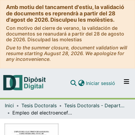
Amb motiu del tancament d'estiu, la validació
de documents es reprendrà a partir del 28
d'agost de 2026. Disculpeu les molèsties.
Con motivo del cierre de verano, la validación de
documentos se reanudará a partir del 28 de agosto
de 2026. Disculpad las molestias
Due to the summer closure, document validation will
resume starting August 28, 2026. We apologize for
any inconvenience.
(current)
Iniciar sessió
Comunitats i col·leccions
Inici
Tesis Doctorals
Tesis Doctorals - Departament - Cirurgia i Especialitats Quirúrgiques
Navega per tot el DD
Empleo del electroencefalograma como medida del nivel de profundidad del efecto de los anestésicos.
Com publicar
Contacte