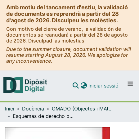
Amb motiu del tancament d'estiu, la validació
de documents es reprendrà a partir del 28
d'agost de 2026. Disculpeu les molèsties.
Con motivo del cierre de verano, la validación de
documentos se reanudará a partir del 28 de agosto
de 2026. Disculpad las molestias
Due to the summer closure, document validation will
resume starting August 28, 2026. We apologize for
any inconvenience.
(current)
Iniciar sessió
Comunitats i col·leccions
Inici
Docència
OMADO (Objectes i MAterials DOcents)
Navega per tot el DD
Esquemas de derecho procesal penal
Com publicar
Contacte