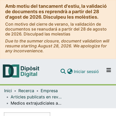
Amb motiu del tancament d'estiu, la validació
de documents es reprendrà a partir del 28
d'agost de 2026. Disculpeu les molèsties.
Con motivo del cierre de verano, la validación de
documentos se reanudará a partir del 28 de agosto
de 2026. Disculpad las molestias
Due to the summer closure, document validation will
resume starting August 28, 2026. We apologize for
any inconvenience.
(current)
Iniciar sessió
Comunitats i col·leccions
Inici
Recerca
Empresa
Navega per tot el DD
Articles publicats en revistes (Empresa)
Com publicar
Medios extrajudiciales antónomos de solución de conflictos laborales
Contacte