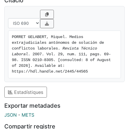
Citació
evidente que el mundo del tra-bajo en el aspecto
social se ha vuelto muy complejo y ello requiere en la
actualidad nuevas formas o métodos variados de
solución de conflictos con procedimientos más
flexibles, más rápidos y menos reglamentistas cuyo
PORRET GELABERT, Miquel. Medios 
servicio se halle estructurado de forma autónoma y
extrajudiciales antónomos de solución de 
plu-ral sin la intervención directa de la Administración
conflictos laborales. 
Revista Técnico 
pública. La proximidad al individuo a los afectados
Laboral
. 2007. Vol. 29, num. 111, pags. 69-
98. ISSN 0210-8305. [consulted: 8 of August 
resulta más efectiva, siendo los beneficiarios directos
of 2026]. Available at: 
en este caso, los trabajado-res y los empresarios.
https://hdl.handle.net/2445/44565
Estadístiques
Exportar metadades
JSON
-
METS
Compartir registre