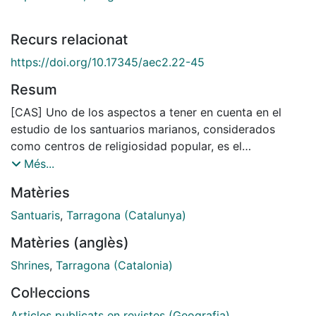
Recurs relacionat
https://doi.org/10.17345/aec2.22-45
Resum
[CAS] Uno de los aspectos a tener en cuenta en el
estudio de los santuarios marianos, considerados
como centros de religiosidad popular, es el
denominado ecológico, es decir, las características
Més...
generales del entorno en el que se encuentran
Matèries
insertos, contempladas desde un punto de vista
geográfico. En este sentido hay que tener en cuenta
Santuaris
,
Tarragona (Catalunya)
varios aspectos susceptibles de esquematización,
Matèries (anglès)
como situación en el contexto general del área
estudiada, características físicas del emplazamiento,
Shrines
,
Tarragona (Catalonia)
relaciones con el hábitat, etc.
Col·leccions
Articles publicats en revistes (Geografia)