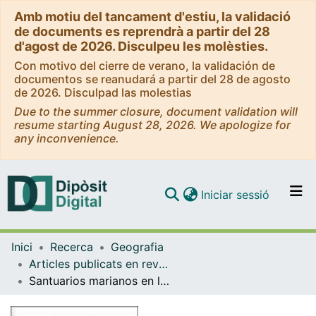
Amb motiu del tancament d'estiu, la validació
de documents es reprendrà a partir del 28
d'agost de 2026. Disculpeu les molèsties.
Con motivo del cierre de verano, la validación de
documentos se reanudará a partir del 28 de agosto
de 2026. Disculpad las molestias
Due to the summer closure, document validation will
resume starting August 28, 2026. We apologize for
any inconvenience.
(current)
Iniciar sessió
Comunitats i col·leccions
Inici
Recerca
Geografia
Navega per tot el DD
Articles publicats en revistes (Geografia)
Com publicar
Santuarios marianos en la diócesis de Tarragona: aproximación geográfica
Contacte