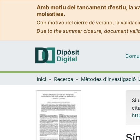
Amb motiu del tancament d'estiu, la v
molèsties.
Con motivo del cierre de verano, la valida
Due to the summer closure, document valid
Comuni
Inici
Recerca
Mètodes d'Inve
Si 
cit
htt
Sí