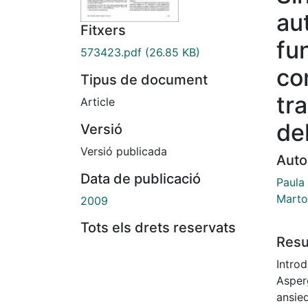
au
Fitxers
fu
573423.pdf
(26.85 KB)
co
Tipus de document
tr
Article
de
Versió
Versió publicada
Auto
Data de publicació
Paula 
Marto
2009
Tots els drets reservats
Res
Intro
Asper
ansied