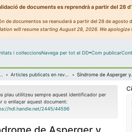
alidació de documents es reprendrà a partir del 28 d
ción de documentos se reanudará a partir del 28 de agosto 
ation will resume starting August 28, 2026. We apologize 
tats i col·leccions
Navega per tot el DD
Com publicar
Cont
stigació i Diagnòstic en Educació
Articles publicats en revistes (Mètodes d'Investigació i Diagnòstic en Educació)
Síndrome de Asperger y aut
Ci
us plau utilitzeu sempre aquest identificador per
ar o enllaçar aquest document:
ps://hdl.handle.net/2445/44596
ndrome de Asperger y