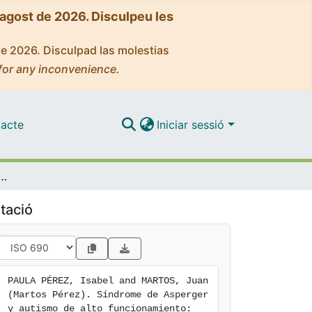
'agost de 2026. Disculpeu les
de 2026. Disculpad las molestias
for any inconvenience.
acte
Iniciar sessió
ismo de alto funcionamiento: comorbilidad con trastornos de ansiedad y del estado de ánimo
tació
PAULA PÉREZ, Isabel and MARTOS, Juan 
(Martos Pérez). Síndrome de Asperger 
y autismo de alto funcionamiento: 