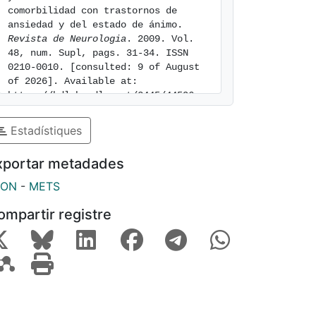
comorbilidad con trastornos de 
ansiedad y del estado de ánimo. 
Revista de Neurologia
. 2009. Vol. 
48, num. Supl, pags. 31-34. ISSN 
0210-0010. [consulted: 9 of August 
of 2026]. Available at: 
https://hdl.handle.net/2445/44596
Estadístiques
xportar metadades
SON
-
METS
ompartir registre