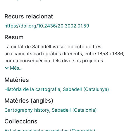
Recurs relacionat
https://doi.org/10.2436/20.3002.01.59
Resum
La ciutat de Sabadell va ser objecte de tres
aixecaments cartogràfics diferents, entre 1858 i 1886,
com a conseqüència dels diversos projectes
urbanístics elaborats pel seu ajuntament per tal de
Més...
regular l'extraordinari creixement urbà que va viure
Matèries
durant la segona meitat del segle xix. El primer
d'aquests aixecaments va ser realitzat, el 1858, per
Història de la cartografia
,
Sabadell (Catalunya)
l'arquitecte Josep Oriol i Bernadet. El segon va ser dut
Matèries (anglès)
a terme, entre 1862 i 1865, pels mestres d'obres
Gabriel Batllevell i Josep Antoni Obradors. I el tercer
Cartography history
,
Sabadell (Catalonia)
va ser efectuat, entre 1880 i 1886, per l'arquitecte
Col·leccions
Miquel Pascual. Amb la seva realització l'Ajuntament
de Sabadell va aconseguir dotar-se d'una excel·lent
Articles publicats en revistes (Geografia)