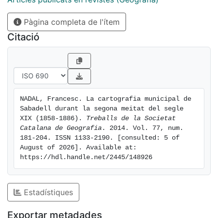
informació cartogràfica de la seva ciutat, similar a la
Pàgina completa de l'ítem
que posseïen d'altres municipis catalans de l'època
com Barcelona, Badalona o Gràcia.
Citació
NADAL, Francesc. La cartografia municipal de 
Sabadell durant la segona meitat del segle 
XIX (1858-1886). 
Treballs de la Societat 
Catalana de Geografia
. 2014. Vol. 77, num. 
181-204. ISSN 1133-2190. [consulted: 5 of 
August of 2026]. Available at: 
https://hdl.handle.net/2445/148926
Estadístiques
Exportar metadades