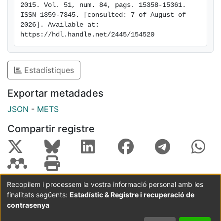
2015. Vol. 51, num. 84, pags. 15358-15361. 
ISSN 1359-7345. [consulted: 7 of August of 
2026]. Available at: 
https://hdl.handle.net/2445/154520
Estadístiques
Exportar metadades
JSON
-
METS
Compartir registre
Recopilem i processem la vostra informació personal amb les
finalitats següents:
Estadístic & Registre i recuperació de
Coordinació:
CRAI UB
Avís legal
Metadades
subjectes a:
contrasenya