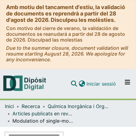
Amb motiu del tancament d'estiu, la validació
de documents es reprendrà a partir del 28
d'agost de 2026. Disculpeu les molèsties.
Con motivo del cierre de verano, la validación de
documentos se reanudará a partir del 28 de agosto
de 2026. Disculpad las molestias
Due to the summer closure, document validation will
resume starting August 28, 2026. We apologize for
any inconvenience.
(current)
Iniciar sessió
Comunitats i col·leccions
Inici
Recerca
Química Inorgànica i Orgànica
Navega per tot el DD
Articles publicats en revistes (Química Inorgànica i Orgànica)
Com publicar
Modulation of single-molecule magnet behaviour via photochemical [2+2] cycloaddition
Contacte