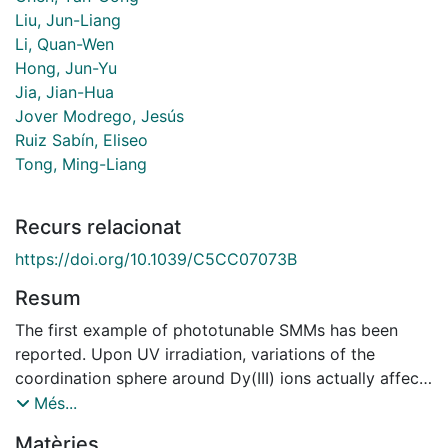
Liu, Jun-Liang
Li, Quan-Wen
Hong, Jun-Yu
Jia, Jian-Hua
Jover Modrego, Jesús
Ruiz Sabín, Eliseo
Tong, Ming-Liang
Recurs relacionat
https://doi.org/10.1039/C5CC07073B
Resum
The first example of phototunable SMMs has been
reported. Upon UV irradiation, variations of the
coordination sphere around Dy(III) ions actually affect
the magnetic behaviour of the compound via [2+2]
Més...
cycloaddition reaction, leading to a magnetic
Matèries