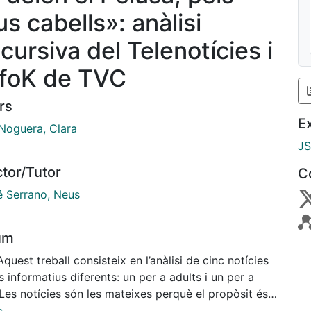
s cabells»: anàlisi
cursiva del Telenotícies i
InfoK de TVC
rs
E
 Noguera, Clara
J
ctor/Tutor
C
 Serrano, Neus
um
Aquest treball consisteix en l’anàlisi de cinc notícies
 informatius diferents: un per a adults i un per a
Les notícies són les mateixes perquè el propòsit és
 com l’audiència —infantil o adulta— condiciona la