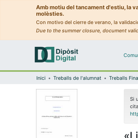
Amb motiu del tancament d'estiu, la v
molèsties.
Con motivo del cierre de verano, la valida
Due to the summer closure, document valid
Comuni
Inici
Treballs de l'alumnat
Si 
cit
htt
«Li