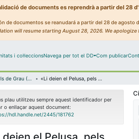
alidació de documents es reprendrà a partir del 28 d
ción de documentos se reanudará a partir del 28 de agosto 
ation will resume starting August 28, 2026. We apologize 
tats i col·leccions
Navega per tot el DD
Com publicar
Cont
Treballs Finals de Grau (TFG) - Filologia Catalana
«Li deien el Pelusa, pels seus cabells»: anàlisi discursiva del Telenotícies i l’InfoK de TVC
Ci
us plau utilitzeu sempre aquest identificador per
ar o enllaçar aquest document:
ps://hdl.handle.net/2445/181762
 deien el Pelusa, pels