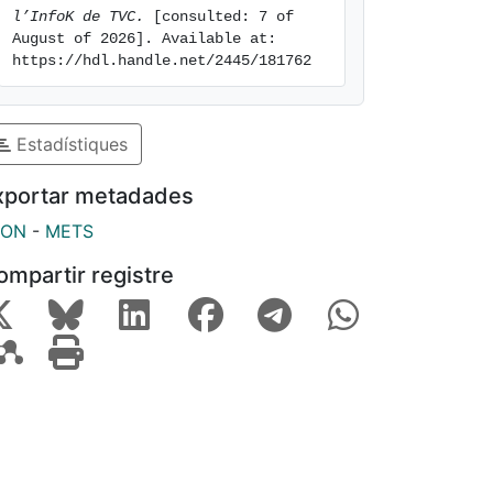
l’InfoK de TVC.
 [consulted: 7 of 
August of 2026]. Available at: 
https://hdl.handle.net/2445/181762
Estadístiques
xportar metadades
SON
-
METS
ompartir registre