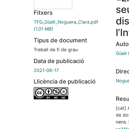
seu
Fitxers
dis
TFG_Güell_Noguera_Clara.pdf
(1.01 MB)
l’
Tipus de document
Auto
Treball de fi de grau
Güell
Data de publicació
2021-06-17
Dire
Nogué
Llicència de publicació
Res
[cat] 
de dos
nens. 
veure