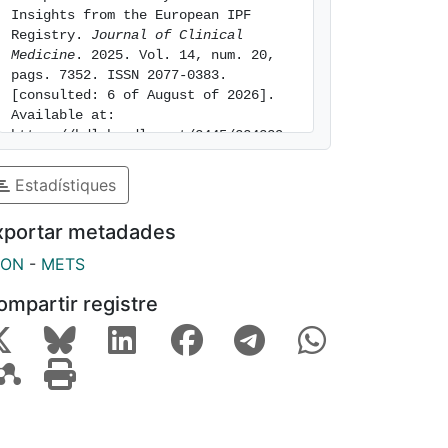
Insights from the European IPF 
Registry. 
Journal of Clinical 
Medicine
. 2025. Vol. 14, num. 20, 
pags. 7352. ISSN 2077-0383. 
[consulted: 6 of August of 2026]. 
Available at: 
https://hdl.handle.net/2445/224339
Estadístiques
xportar metadades
SON
-
METS
ompartir registre