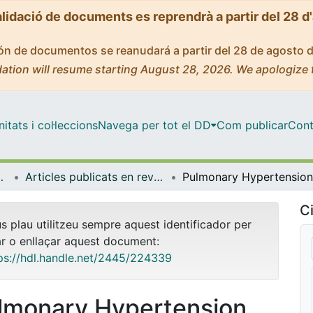
alidació de documents es reprendrà a partir del 28 d
ción de documentos se reanudará a partir del 28 de agosto 
ation will resume starting August 28, 2026. We apologize 
tats i col·leccions
Navega per tot el DD
Com publicar
Cont
de Bellvitge (IDIBELL)
Articles publicats en revistes (Institut d'lnvestigació Biomèdica de Bellvitge (IDIBELL))
Ci
us plau utilitzeu sempre aquest identificador per
ar o enllaçar aquest document:
ps://hdl.handle.net/2445/224339
lmonary Hypertension