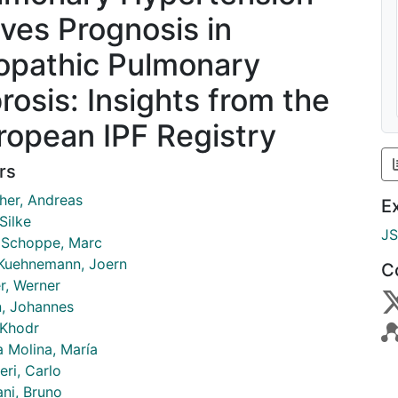
ives Prognosis in
iopathic Pulmonary
brosis: Insights from the
ropean IPF Registry
rs
her, Andreas
E
 Silke
J
 Schoppe, Marc
Kuehnemann, Joern
C
r, Werner
n, Johannes
 Khodr
a Molina, María
ri, Carlo
ani, Bruno