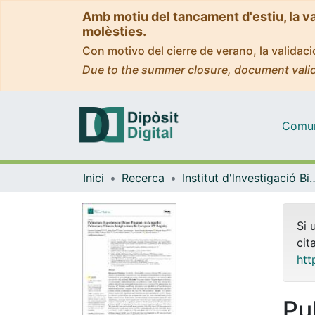
Amb motiu del tancament d'estiu, la v
molèsties.
Con motivo del cierre de verano, la valida
Due to the summer closure, document valid
Comuni
Inici
Recerca
Institut d'lnvestigació Biomèdica 
Si 
cit
htt
Pu