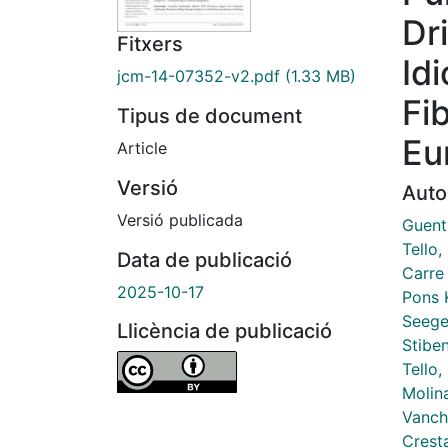
Dr
Fitxers
Id
jcm-14-07352-v2.pdf
(1.33 MB)
Fi
Tipus de document
Eu
Article
Versió
Auto
Versió publicada
Guent
Tello,
Data de publicació
Carre
2025-10-17
Pons 
Seege
Llicència de publicació
Stibe
Tello,
Molin
Vanche
Crest