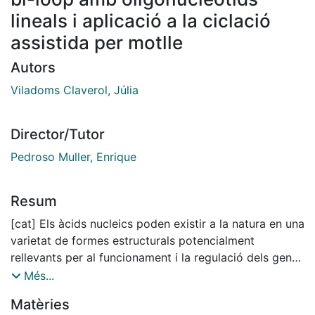
lineals i aplicació a la ciclació
assistida per motlle
Autors
Viladoms Claverol, Júlia
Director/Tutor
Pedroso Muller, Enrique
Resum
[cat] Els àcids nucleics poden existir a la natura en una
varietat de formes estructurals potencialment
rellevants per al funcionament i la regulació dels gens.
Aquesta tesi doctoral versa sobre una estructura no
Més...
canònica del DNA: l'estructura quàdruplex anomenada
Matèries
bi-loop. Es tracta d'un motiu que implica la interacció