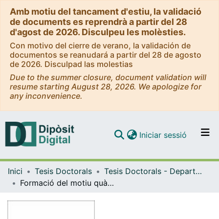
Amb motiu del tancament d'estiu, la validació
de documents es reprendrà a partir del 28
d'agost de 2026. Disculpeu les molèsties.
Con motivo del cierre de verano, la validación de
documentos se reanudará a partir del 28 de agosto
de 2026. Disculpad las molestias
Due to the summer closure, document validation will
resume starting August 28, 2026. We apologize for
any inconvenience.
(current)
Iniciar sessió
Comunitats i col·leccions
Inici
Tesis Doctorals
Tesis Doctorals - Departament - Química Orgànica
Navega per tot el DD
Formació del motiu quàdruplex bi-loop amb oligonucleòtids lineals i aplicació a la ciclació assistida per motlle
Com publicar
Contacte