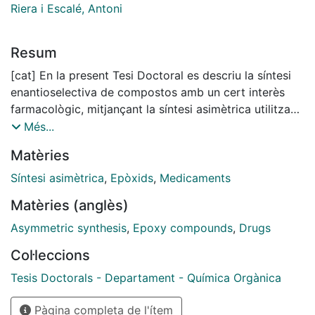
Riera i Escalé, Antoni
Resum
[cat] En la present Tesi Doctoral es descriu la síntesi
enantioselectiva de compostos amb un cert interès
farmacològic, mitjançant la síntesi asimètrica utilitzant
catalitzadors quirals. La reacció clau per assolir els
Més...
intermedis quirals necessaris és l'epoxidació
Matèries
asimètrica de Sharpless, que realitzem sobre un
alcohol al·lílic que conté a més alguna insaturació
Síntesi asimètrica
,
Epòxids
,
Medicaments
addicional. Aquesta reacció permet obtenir
Matèries (anglès)
epoxialcohols quirals amb elevats excessos
enantiomèrics (generalment 90-95% ee), dóna accés
Asymmetric synthesis
,
Epoxy compounds
,
Drugs
als dos possibles enantiòmers segons la naturalesa del
Col·leccions
tartrat utilitzat (si és de configuració L o D) i s'ha
pogut realitzar a escala multigram (50-100 g). A
Tesis Doctorals - Departament - Química Orgànica
continuació, l'obertura regioselectiva dels
Pàgina completa de l'ítem
epoxialcohols amb nucleòfils nitrogenats dóna lloc a