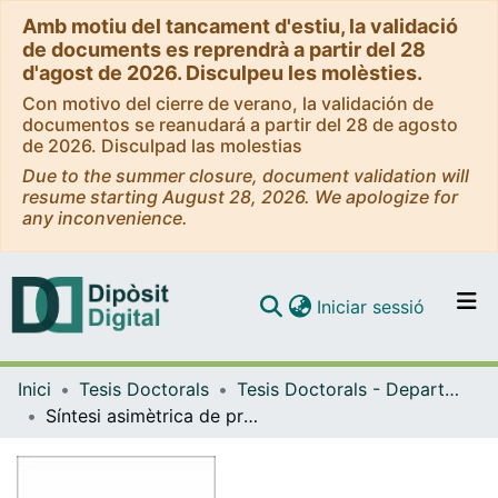
Amb motiu del tancament d'estiu, la validació
de documents es reprendrà a partir del 28
d'agost de 2026. Disculpeu les molèsties.
Con motivo del cierre de verano, la validación de
documentos se reanudará a partir del 28 de agosto
de 2026. Disculpad las molestias
Due to the summer closure, document validation will
resume starting August 28, 2026. We apologize for
any inconvenience.
(current)
Iniciar sessió
Comunitats i col·leccions
Inici
Tesis Doctorals
Tesis Doctorals - Departament - Química Orgànica
Navega per tot el DD
Síntesi asimètrica de productes amb interès farmacològic a partir d'epoxialcohols insaturats.
Com publicar
Contacte