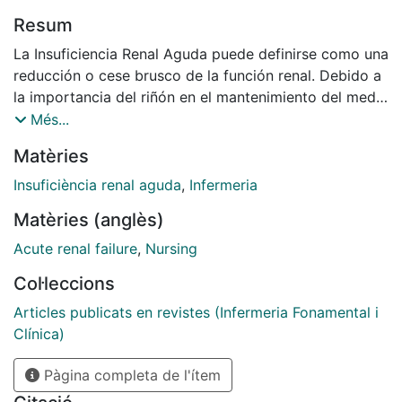
Resum
La Insuficiencia Renal Aguda puede definirse como una
reducción o cese brusco de la función renal. Debido a
la importancia del riñón en el mantenimiento del medio
extracelular, la disminución aguda de la función renal
Més...
afectará muchos, en realidad, la mayoría de los
Matèries
sistemas orgánicos. Los síntomas de presentación,
curso clínico y complicaciones son manifestaciones de
Insuficiència renal aguda
,
Infermeria
estos...
Matèries (anglès)
Acute renal failure
,
Nursing
Col·leccions
Articles publicats en revistes (Infermeria Fonamental i
Clínica)
Pàgina completa de l'ítem