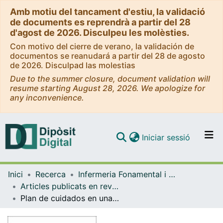
Amb motiu del tancament d'estiu, la validació
de documents es reprendrà a partir del 28
d'agost de 2026. Disculpeu les molèsties.
Con motivo del cierre de verano, la validación de
documentos se reanudará a partir del 28 de agosto
de 2026. Disculpad las molestias
Due to the summer closure, document validation will
resume starting August 28, 2026. We apologize for
any inconvenience.
(current)
Iniciar sessió
Comunitats i col·leccions
Inici
Recerca
Infermeria Fonamental i Clínica
Navega per tot el DD
Articles publicats en revistes (Infermeria Fonamental i Clínica)
Com publicar
Plan de cuidados en una paciente con insuficiencia renal aguda. Caso Clínico
Contacte