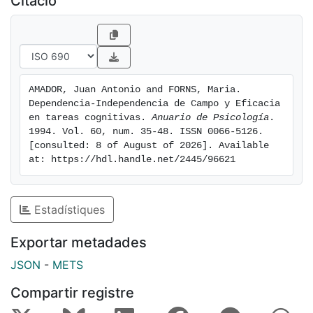
Citació
de campo en la prueba de inteligencia. Asimismo, los
independientes de campo son mas eficaces que los
dependientes en las tareas de procesamiento
secuencial pero no en las que requieren
procesamiento simultáneo. Se discuten las
AMADOR, Juan Antonio and FORNS, Maria. 
implicaciones de estos hallazgos. Palabras clave:
Dependencia-Independencia de Campo y Eficacia 
Dependencia-independencia de campo,
en tareas cognitivas. 
Anuario de Psicología
. 
procesamiento secuencial, procesamiento simultaneo.
1994. Vol. 60, num. 35-48. ISSN 0066-5126. 
[consulted: 8 of August of 2026]. Available 
at: https://hdl.handle.net/2445/96621
Estadístiques
Exportar metadades
JSON
-
METS
Compartir registre