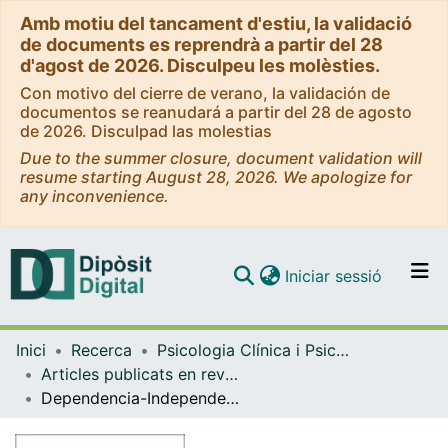
Amb motiu del tancament d'estiu, la validació
de documents es reprendrà a partir del 28
d'agost de 2026. Disculpeu les molèsties.
Con motivo del cierre de verano, la validación de
documentos se reanudará a partir del 28 de agosto
de 2026. Disculpad las molestias
Due to the summer closure, document validation will
resume starting August 28, 2026. We apologize for
any inconvenience.
(current)
Iniciar sessió
Comunitats i col·leccions
Inici
Recerca
Psicologia Clínica i Psicobiologia
Navega per tot el DD
Articles publicats en revistes (Psicologia Clínica i Psicobiologia)
Com publicar
Dependencia-Independencia de Campo y Eficacia en tareas cognitivas
Contacte