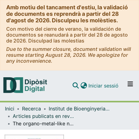
Amb motiu del tancament d'estiu, la validació
de documents es reprendrà a partir del 28
d'agost de 2026. Disculpeu les molèsties.
Con motivo del cierre de verano, la validación de
documentos se reanudará a partir del 28 de agosto
de 2026. Disculpad las molestias
Due to the summer closure, document validation will
resume starting August 28, 2026. We apologize for
any inconvenience.
(current)
Iniciar sessió
Comunitats i col·leccions
Inici
Recerca
Institut de Bioenginyeria de Catalunya (IBEC)
Navega per tot el DD
Articles publicats en revistes (Institut de Bioenginyeria de Catalunya (IBEC))
Com publicar
The organo-metal-like nature of long-range conduction in cable bacteria
Contacte