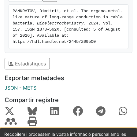
2024 The Authors
PANKRATOV, Dimitrii, et al. The organo-metal-
like nature of long-range conduction in cable 
bacteria. 
Bioelectrochemistry
. 2024. Vol. 
157. ISSN 1878-562X. [consulted: 5 of August 
of 2026]. Available at: 
https://hdl.handle.net/2445/209500
Estadístiques
Exportar metadades
JSON
-
METS
Compartir registre
Recopilem i processem la vostra informació personal amb les