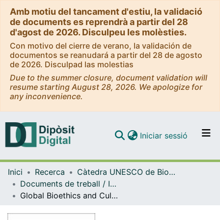
Amb motiu del tancament d'estiu, la validació
de documents es reprendrà a partir del 28
d'agost de 2026. Disculpeu les molèsties.
Con motivo del cierre de verano, la validación de
documentos se reanudará a partir del 28 de agosto
de 2026. Disculpad las molestias
Due to the summer closure, document validation will
resume starting August 28, 2026. We apologize for
any inconvenience.
(current)
Iniciar sessió
Comunitats i col·leccions
Inici
Recerca
Càtedra UNESCO de Bioètica de la UB - Bioètica Dret i Societat
Navega per tot el DD
Documents de treball / Informes (Càtedra UNESCO de Bioètica UB)
Com publicar
Global Bioethics and Cultural Anthropology
Contacte