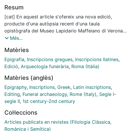
Resum
[cat] En aquest article s'ofereix una nova edició,
producte d'una autòpsia recent d'una taula
opistògrafa del Museo Lapidario Maffeiano di Verona
que conté un carmen epigraphicum bilingüe en grec i
Més...
llatí. A més d'analitzar la peça, tant des de la
Matèries
perspectiva arqueològica com filològica, es mostren
fotografies inèdites del revers de la taula.
Epigrafia
,
Inscripcions gregues
,
Inscripcions llatines
,
[eng] This article offers a new edition as a result of a
Edició
,
Arqueologia funerària
,
Roma (Itàlia)
recent autopsy of an opisthographic plaque of the
Matèries (anglès)
Museo Lapidario Maffeiano di Verona which contains a
carmen epigraphicum bilingual in Greek and Latin.
Epigraphy
,
Inscriptions, Greek
,
Latin inscriptions
,
Aside from analysing the piece, both archeologically
Editing
,
Funeral archaeology
,
Rome (Italy)
,
Segle I-
and philologically, there are shown unpublished
segle II
,
1st century-2nd century
photographs from the back side of the plaque.
Col·leccions
Articles publicats en revistes (Filologia Clàssica,
Romànica i Semítica)