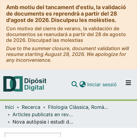
Amb motiu del tancament d'estiu, la validació
de documents es reprendrà a partir del 28
d'agost de 2026. Disculpeu les molèsties.
Con motivo del cierre de verano, la validación de
documentos se reanudará a partir del 28 de agosto
de 2026. Disculpad las molestias
Due to the summer closure, document validation will
resume starting August 28, 2026. We apologize for
any inconvenience.
(current)
Iniciar sessió
Comunitats i col·leccions
Inici
Recerca
Filologia Clàssica, Romànica i Semítica
Navega per tot el DD
Articles publicats en revistes (Filologia Clàssica, Romànica i Semítica)
Com publicar
Nova autòpsia i estudi de la taula opistògrafa IGUR III, 1242
Contacte