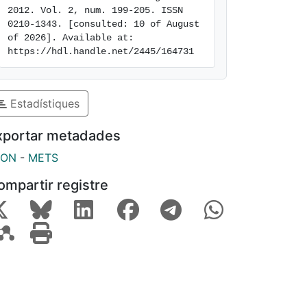
2012. Vol. 2, num. 199-205. ISSN 
0210-1343. [consulted: 10 of August 
of 2026]. Available at: 
https://hdl.handle.net/2445/164731
Estadístiques
xportar metadades
SON
-
METS
ompartir registre