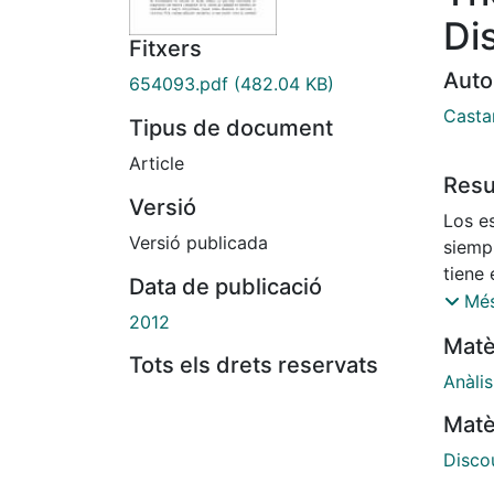
Di
Fitxers
Auto
654093.pdf
(482.04 KB)
Casta
Tipus de document
Article
Res
Versió
Los es
Versió publicada
siemp
tiene 
Data de publicació
repre
Més
2012
signif
Matè
andam
Tots els drets reservats
texto
Anàlis
dicha
Matè
Embod
respu
Disco
influ