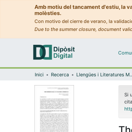
Amb motiu del tancament d'estiu, la v
molèsties.
Con motivo del cierre de verano, la valida
Due to the summer closure, document valid
Comuni
Inici
Recerca
Llengües i Literatures Moderne
Si 
cit
htt
Th