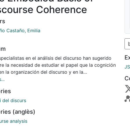
scourse Coherence
rs
ño Castaño, Emilia
um
E
pecialistas en el análisis del discurso han sugerido
re la necesidad de estudiar el papel que la cognición
J
en la organización del discurso y en la
C
sentación mental que construimos de él. Esto
...
ica entender cómo el hablante-escritor construye el
ries
iaje conceptual que subyace a la organización del
 y cómo el oyente-lector es guiado en el acceso a
i del discurs
 estructura conceptual (Barcelona 2000). The
ries (anglès)
ied Basis of Discourse Coherence trata de dar
esta a estas cuestiones estudiando la posible
urse analysis
encia que la metáfora conceptual, entendida como un