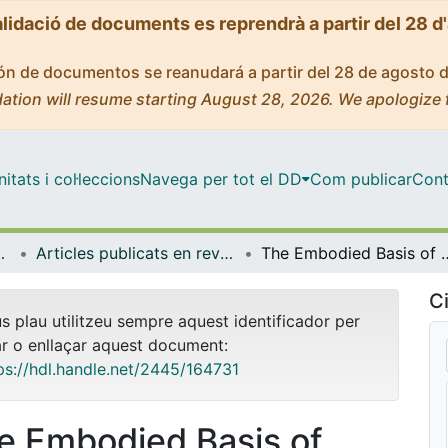
alidació de documents es reprendrà a partir del 28 d
ción de documentos se reanudará a partir del 28 de agosto 
ation will resume starting August 28, 2026. We apologize 
tats i col·leccions
Navega per tot el DD
Com publicar
Cont
s i Estudis Anglesos
Articles publicats en revistes (Llengües i Literatures Modernes i Estudis Anglesos)
The Embodied Basis of 
Ci
us plau utilitzeu sempre aquest identificador per
ar o enllaçar aquest document:
ps://hdl.handle.net/2445/164731
e Embodied Basis of