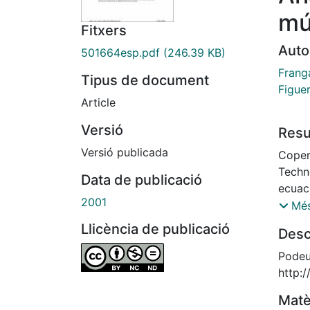
mú
Fitxers
Auto
501664esp.pdf
(246.39 KB)
Franga
Tipus de document
Figuer
Article
Versió
Res
Versió publicada
Coper
Techn
Data de publicació
ecuac
2001
maner
Més
las o
Llicència de publicació
Desc
de ca
Coper
Podeu 
desar
http:
agent
Matè
gesti