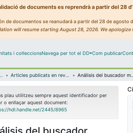
alidació de documents es reprendrà a partir del 28 d
ción de documentos se reanudará a partir del 28 de agosto 
ation will resume starting August 28, 2026. We apologize 
tats i col·leccions
Navega per tot el DD
Com publicar
Cont
 Documentació i Comunicació Audiovisual
Articles publicats en revistes (Biblioteconomia, Documentació i Comunicació Audiovisual)
Análisis del buscador múl
Ci
us plau utilitzeu sempre aquest identificador per
ar o enllaçar aquest document:
ps://hdl.handle.net/2445/8965
álisis del buscador