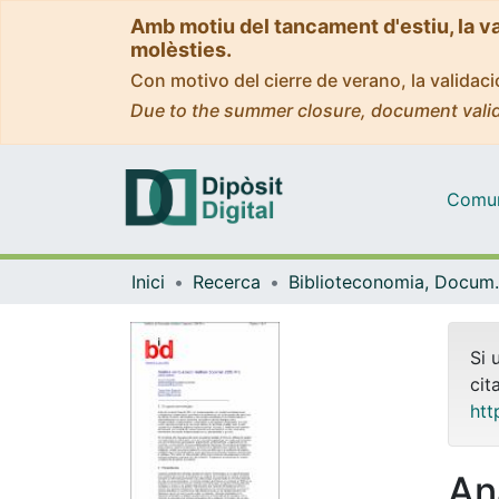
Amb motiu del tancament d'estiu, la v
molèsties.
Con motivo del cierre de verano, la valida
Due to the summer closure, document valid
Comuni
Inici
Recerca
Biblioteconomia,
Si 
cit
htt
An