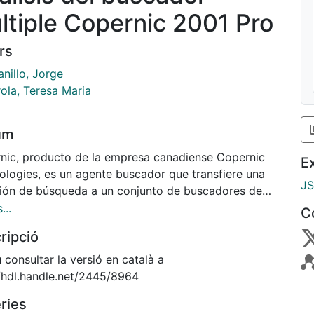
ltiple Copernic 2001 Pro
rs
nillo, Jorge
ola, Teresa Maria
um
nic, producto de la empresa canadiense Copernic
E
ologies, es un agente buscador que transfiere una
J
ión de búsqueda a un conjunto de buscadores de
a simultánea, recupera las referencias pertinentes y
...
C
rdena según el grado medio de relevancia obtenido
ripció
da uno de los buscadores. La empresa creadora de
nic se constituyó en 1996 con el propósito de
consultar la versió en català a
rollar soluciones innovadoras en tecnologías de
//hdl.handle.net/2445/8964
es de búsqueda para conseguir un acceso y una
ries
ón eficientes de la gran masa de información