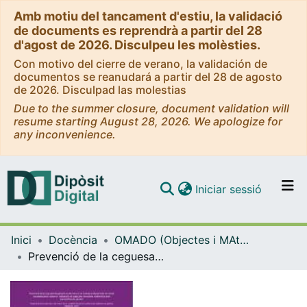
Amb motiu del tancament d'estiu, la validació
de documents es reprendrà a partir del 28
d'agost de 2026. Disculpeu les molèsties.
Con motivo del cierre de verano, la validación de
documentos se reanudará a partir del 28 de agosto
de 2026. Disculpad las molestias
Due to the summer closure, document validation will
resume starting August 28, 2026. We apologize for
any inconvenience.
(current)
Iniciar sessió
Comunitats i col·leccions
Inici
Docència
OMADO (Objectes i MAterials DOcents)
Navega per tot el DD
Prevenció de la ceguesa de gènere en els futurs i les futures professionals de l'acció socioeducativa. Recopilatori de recursos docents amb perspectiva de gènere (càpsules multimèdia i fitxes didàctiques)
Com publicar
Contacte