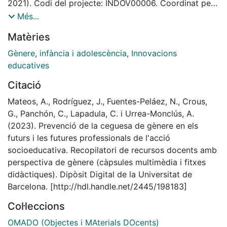
castellà tant de les càpsules formatives (vídeos) com
2021). Codi del projecte: INDOV00006. Coordinat per
a les publicacions de les fitxes didàctiques al Dipòsit
la Dra. Ainoa Mateos. Grup d'innovació docent
Més...
Digital de la Universitat de Barcelona.
consolidat GID-InnovaSEIS.
Matèries
Les càpsules i les respectives fitxes són: Perspectiva
de Gènere (PG); Acolliment residencial amb PG;
Gènere
,
infància i adolescència
,
Innovacions
Educació afectiva i sexual en la infància i
educatives
l'adolescència; Justícia juvenil amb PG; Acolliment
Citació
Familiar amb PG; Persones menors d'edat migrades no
acompanyades: una mirada de gènere; Participació
Mateos, A., Rodríguez, J., Fuentes-Peláez, N., Crous,
infantil amb PG.
G., Panchón, C., Lapadula, C. i Urrea-Monclús, A.
(2023). Prevenció de la ceguesa de gènere en els
futurs i les futures professionals de l'acció
socioeducativa. Recopilatori de recursos docents amb
perspectiva de gènere (càpsules multimèdia i fitxes
didàctiques). Dipòsit Digital de la Universitat de
Barcelona. [http://hdl.handle.net/2445/198183]
Col·leccions
OMADO (Objectes i MAterials DOcents)