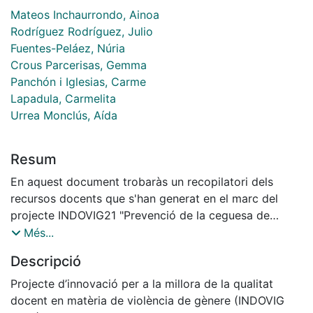
Mateos Inchaurrondo, Ainoa
Rodríguez Rodríguez, Julio
Fuentes-Peláez, Núria
Crous Parcerisas, Gemma
Panchón i Iglesias, Carme
Lapadula, Carmelita
Urrea Monclús, Aída
Resum
En aquest document trobaràs un recopilatori dels
recursos docents que s'han generat en el marc del
projecte INDOVIG21 "Prevenció de la ceguesa de
gènere en els futurs i les futures professionals de
Més...
l'acció socioeducativa: disseny i elaboració de
Descripció
càpsules formatives multimèdia amb perspectiva de
gènere" (2021INDOV00006).
Projecte d’innovació per a la millora de la qualitat
Es recullen tots els enllaços a les versions en català i
docent en matèria de violència de gènere (INDOVIG