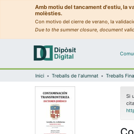
Amb motiu del tancament d'estiu, la v
molèsties.
Con motivo del cierre de verano, la valida
Due to the summer closure, document valid
Comuni
Inici
Treballs de l'alumnat
Si 
cit
htt
Co