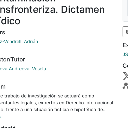
ansfronteriza. Dictamen
ídico
rs
-Vendrell, Adrián
E
J
ctor/Tutor
C
eva Andreeva, Vesela
um
te trabajo de investigación se actuará como
sentantes legales, expertos en Derecho Internacional
o, frente a una situación ficticia e hipotética de
minación transfronteriza, que incluye elementos de
...
ncia internacional y de carácter privado. Acude a