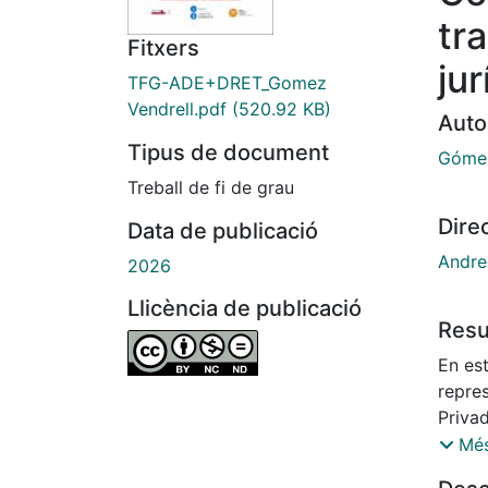
tr
Fitxers
jur
TFG-ADE+DRET_Gomez
Vendrell.pdf
(520.92 KB)
Auto
Tipus de document
Gómez
Treball de fi de grau
Dire
Data de publicació
Andre
2026
Llicència de publicació
Res
En es
repre
Privad
conta
Més
releva