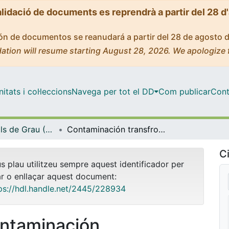
alidació de documents es reprendrà a partir del 28 d
ción de documentos se reanudará a partir del 28 de agosto 
ation will resume starting August 28, 2026. We apologize 
tats i col·leccions
Navega per tot el DD
Com publicar
Cont
Treballs Finals de Grau (TFG) - Dret i Administració i Direcció d'Empreses (Doble Grau)
Contaminación transfronteriza. Dictamen jurídico
Ci
us plau utilitzeu sempre aquest identificador per
ar o enllaçar aquest document:
ps://hdl.handle.net/2445/228934
ntaminación