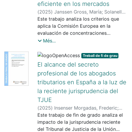
contexto, surgen cuestiones clave
eficiente en los mercados
como la continuidad de los contratos
(
2025
)
Janssen Gross, María
;
Solanelles
de trabajo, las obligaciones de
Batlle, Maria Teresa
Este trabajo analiza los criterios que
información y consulta y el régimen de
aplica la Comisión Europea en la
responsabilidades laborales y de
evaluación de concentraciones
Seguridad Social, siendo este trabajo
bancarias dentro del marco del
Més...
de final de grado un análisis de las
Reglamento (CE) nº 139/2004. A través
implicaciones de la transmisión de
de un enfoque jurídico-económico, se
Treball de fi de grau
empresas desde la perspectiva del
estudia cómo dichas concentraciones
El alcance del secreto
Derecho del Trabajo.
pueden afectar a la competencia en el
profesional de los abogados
mercado interior, especialmente en el
tributarios en España a la luz de
sector bancario europeo. Se examina la
evolución reciente de las fusiones y
la reciente jurisprudencia del
adquisiciones en Europa, su relación
TJUE
con la concentración del mercado y los
(
2025
)
Insenser Morgadas, Frederic
;
factores que impulsan o limitan estos
Olay Paz, Ma. Isabel (María Isabel)
Este trabajo de fin de grado analiza el
procesos. Mediante el análisis de casos
impacto de la jurisprudencia reciente
reales se identifica los elementos clave
del Tribunal de Justicia de la Unión