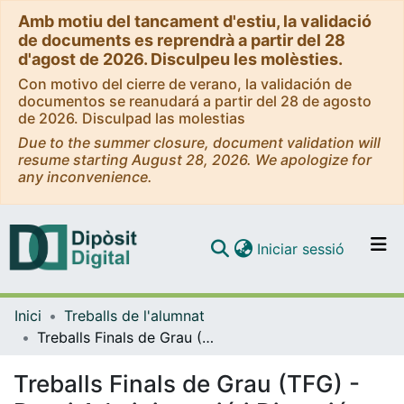
Amb motiu del tancament d'estiu, la validació
de documents es reprendrà a partir del 28
d'agost de 2026. Disculpeu les molèsties.
Con motivo del cierre de verano, la validación de
documentos se reanudará a partir del 28 de agosto
de 2026. Disculpad las molestias
Due to the summer closure, document validation will
resume starting August 28, 2026. We apologize for
any inconvenience.
(current)
Iniciar sessió
Comunitats i col·leccions
Inici
Treballs de l'alumnat
Navega per tot el DD
Treballs Finals de Grau (TFG) - Dret i Administració i Direcció d'Empreses (Doble Grau)
Com publicar
Treballs Finals de Grau (TFG) -
Contacte