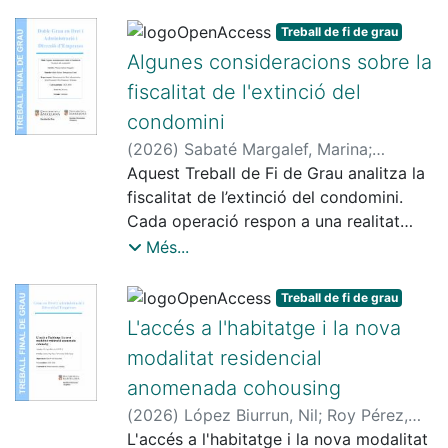
Treball de fi de grau
Algunes consideracions sobre la
fiscalitat de l'extinció del
condomini
(
2026
)
Sabaté Margalef, Marina
;
Torregrosa Carné, Maria Dolors
Aquest Treball de Fi de Grau analitza la
fiscalitat de l’extinció del condomini.
Cada operació respon a una realitat
jurídica pròpia, condicionada per
Més...
factors com la naturalesa dels béns, la
forma d’adjudicació i l’existència de
Treball de fi de grau
compensacions, tant en els supòsits
L'accés a l'habitatge i la nova
d’extinció total com parcial. La
modalitat residencial
diversitat de situacions que es
anomenada cohousing
presenten en la pràctica impedeix una
solució fiscal uniforme i obliga a
(
2026
)
López Biurrun, Nil
;
Roy Pérez,
efectuar una anàlisi específica en
Cristina
L'accés a l'habitatge i la nova modalitat
;
Poblet Farrés, M. Cristina