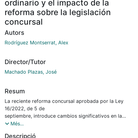
ordinario y el impacto de la
reforma sobre la legislación
concursal
Autors
Rodríguez Montserrat, Alex
Director/Tutor
Machado Plazas, José
Resum
La reciente reforma concursal aprobada por la Ley
16/2022, de 5 de
septiembre, introduce cambios significativos en la
calificación del concurso de acreedores. El
Més...
legislador ha optado, como destaca en su Exposición
Descripció
de Motivos, por no suprimir la Sección