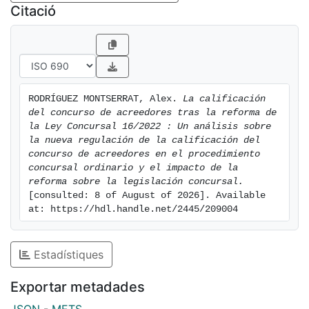
nos referimos a la insolvencia inminente ni tampoco a
Citació
la insolvencia probable (o
probabilidad de la insolvencia). El análisis de la
normativa de la sección sexta constituye
un interesante su estudio, debido a su interés
formativo y práctico. La nueva normativa
RODRÍGUEZ MONTSERRAT, Alex. 
La calificación 
busca un procedimiento más simplificado con el
del concurso de acreedores tras la reforma de 
objetivo de agilizar y acortar los plazos,
la Ley Concursal 16/2022 : Un análisis sobre 
a la par que reforzar la protección de los intereses de
la nueva regulación de la calificación del 
los acreedores y, en general, de la
concurso de acreedores en el procedimiento 
concursal ordinario y el impacto de la 
empresa en crisis.
reforma sobre la legislación concursal.
En el presente Trabajo de Fin de Grado acometo el
[consulted: 8 of August of 2026]. Available 
estudio de las principales reformas
at: https://hdl.handle.net/2445/209004
sustantivas y procesales de la reforma concursal de la
Ley 16/2022, que constituyen, en
su conjunto normas de prevención general, para evitar
Estadístiques
actuaciones a través de un sistema
Exportar metadades
de sanciones civiles, que generen o agraven la
insolvencia. El sistema de sanciones