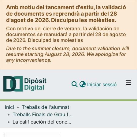
Amb motiu del tancament d'estiu, la validació
de documents es reprendrà a partir del 28
d'agost de 2026. Disculpeu les molèsties.
Con motivo del cierre de verano, la validación de
documentos se reanudará a partir del 28 de agosto
de 2026. Disculpad las molestias
Due to the summer closure, document validation will
resume starting August 28, 2026. We apologize for
any inconvenience.
(current)
Iniciar sessió
Comunitats i col·leccions
Inici
Treballs de l'alumnat
Navega per tot el DD
Treballs Finals de Grau (TFG) - Dret i Administració i Direcció d'Empreses (Doble Grau)
Com publicar
La calificación del concurso de acreedores tras la reforma de la Ley Concursal 16/2022 : Un análisis sobre la nueva regulación de la calificación del concurso de acreedores en el procedimiento concursal ordinario y el impacto de la reforma sobre la legislación concursal
Contacte