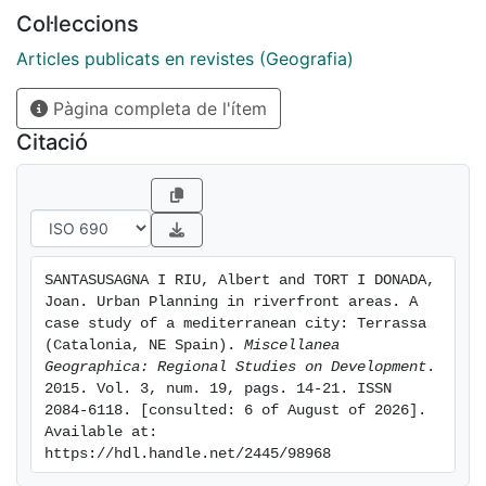
of each of the three intermittent streams has differed
Col·leccions
significantly. Thus, while the plans affecting el Torrent
de Vallparadís have led to the construction of
Articles publicats en revistes (Geografia)
Terrassa's central park, the plans for la Riera del Palau
Pàgina completa de l'ítem
and la Riera de les Arenes have impeded, in their own
ways, full urban integration.
Citació
SANTASUSAGNA I RIU, Albert and TORT I DONADA, 
Joan. Urban Planning in riverfront areas. A 
case study of a mediterranean city: Terrassa 
(Catalonia, NE Spain). 
Miscellanea 
Geographica: Regional Studies on Development
. 
2015. Vol. 3, num. 19, pags. 14-21. ISSN 
2084-6118. [consulted: 6 of August of 2026]. 
Available at: 
https://hdl.handle.net/2445/98968