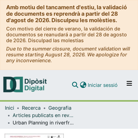
Amb motiu del tancament d'estiu, la validació
de documents es reprendrà a partir del 28
d'agost de 2026. Disculpeu les molèsties.
Con motivo del cierre de verano, la validación de
documentos se reanudará a partir del 28 de agosto
de 2026. Disculpad las molestias
Due to the summer closure, document validation will
resume starting August 28, 2026. We apologize for
any inconvenience.
(current)
Iniciar sessió
Comunitats i col·leccions
Inici
Recerca
Geografia
Navega per tot el DD
Articles publicats en revistes (Geografia)
Com publicar
Urban Planning in riverfront areas. A case study of a mediterranean city: Terrassa (Catalonia, NE Spain)
Contacte