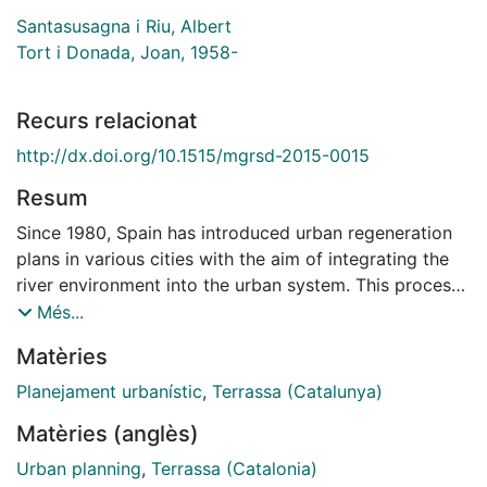
Santasusagna i Riu, Albert
Tort i Donada, Joan, 1958-
Recurs relacionat
http://dx.doi.org/10.1515/mgrsd-2015-0015
Resum
Since 1980, Spain has introduced urban regeneration
plans in various cities with the aim of integrating the
river environment into the urban system. This process
has proved most challenging in cities whose rivers
Més...
present extreme features, as is the case with Terrassa
Matèries
(Catalonia, NE Spain), a medium-sized city (215,000
inhabitants in 2013) whose three river courses are
Planejament urbanístic
,
Terrassa (Catalunya)
prone to flash flooding. Through the critical analysis of
Matèries (anglès)
urban planning undertaken in the city from the fifties
to the present day, we show that the urban evolution
Urban planning
,
Terrassa (Catalonia)