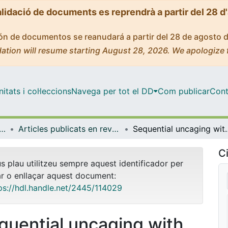
alidació de documents es reprendrà a partir del 28 d
ción de documentos se reanudará a partir del 28 de agosto 
ation will resume starting August 28, 2026. We apologize 
tats i col·leccions
Navega per tot el DD
Com publicar
Cont
ica Inorgànica i Orgànica
Articles publicats en revistes (Química Inorgànica i Orgànica)
Sequential uncaging with green light can be achieved
Ci
us plau utilitzeu sempre aquest identificador per
ar o enllaçar aquest document:
ps://hdl.handle.net/2445/114029
quential uncaging with