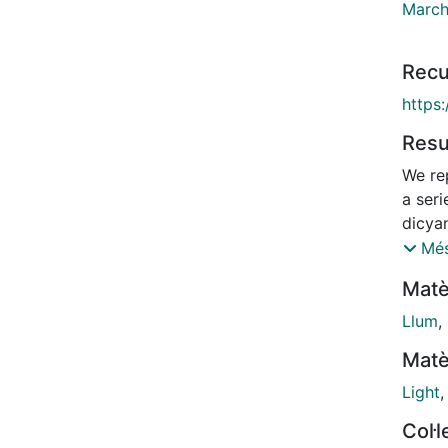
March
Recu
https
Res
We re
a ser
dicya
carbo
Més
aroun
Matè
demon
chrom
Llum
,
and t
Matè
carba
effic
Light
obser
Col·
Such 