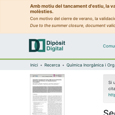
Amb motiu del tancament d'estiu, la v
molèsties.
Con motivo del cierre de verano, la valida
Due to the summer closure, document valid
Comuni
Inici
Recerca
Quím
Si 
cit
htt
Se