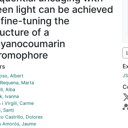
een light can be achieved
 fine-tuning the
ructure of a
cyanocoumarin
romophore
E
rs
J
oso, Albert
 Requena, Marta
C
ll, Alba
k, Ivanna
 i Virgili, Carme
, Santi
o Castrillo, Dolores
a Amorós, Jaume