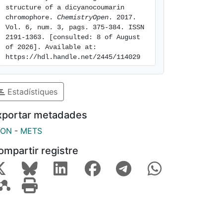
structure of a dicyanocoumarin 
chromophore. 
ChemistryOpen
. 2017. 
Vol. 6, num. 3, pags. 375-384. ISSN 
2191-1363. [consulted: 8 of August 
of 2026]. Available at: 
https://hdl.handle.net/2445/114029
Estadístiques
xportar metadades
SON
-
METS
ompartir registre