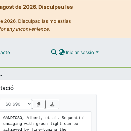
'agost de 2026. Disculpeu les
de 2026. Disculpad las molestias
for any inconvenience.
acte
Iniciar sessió
 by fine-tuning the structure of a dicyanocoumarin chromophore
tació
GANDIOSO, Albert, et al. Sequential 
uncaging with green light can be 
achieved by fine-tuning the 