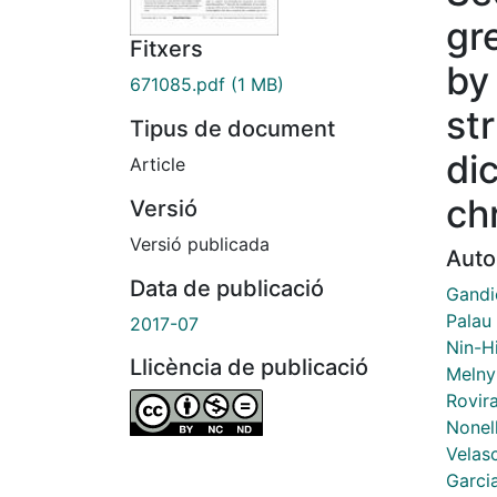
gr
Fitxers
by
671085.pdf
(1 MB)
st
Tipus de document
di
Article
ch
Versió
Versió publicada
Auto
Data de publicació
Gandi
Palau
2017-07
Nin-Hi
Llicència de publicació
Melny
Rovira
Nonell
Velasc
Garci