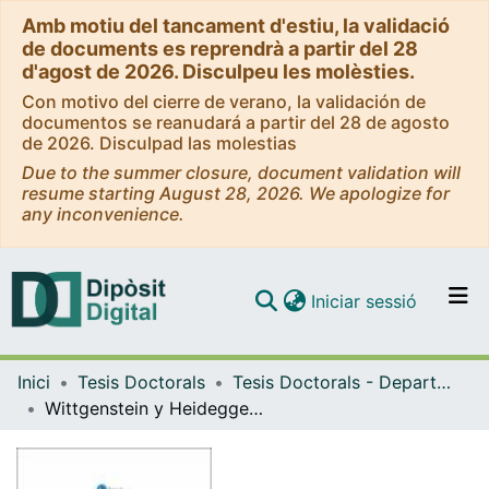
Amb motiu del tancament d'estiu, la validació
de documents es reprendrà a partir del 28
d'agost de 2026. Disculpeu les molèsties.
Con motivo del cierre de verano, la validación de
documentos se reanudará a partir del 28 de agosto
de 2026. Disculpad las molestias
Due to the summer closure, document validation will
resume starting August 28, 2026. We apologize for
any inconvenience.
(current)
Iniciar sessió
Comunitats i col·leccions
Inici
Tesis Doctorals
Tesis Doctorals - Departament - Filosofia Teorètica i Pràctica
Navega per tot el DD
Wittgenstein y Heidegger: la crítica del sentido como inicio de la posmodernidad
Com publicar
Contacte