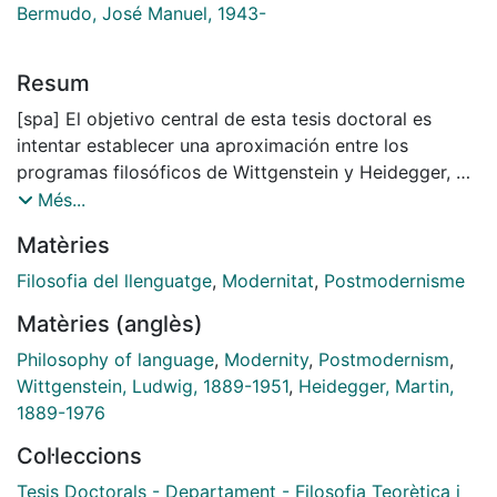
Bermudo, José Manuel, 1943-
Resum
[spa] El objetivo central de esta tesis doctoral es
intentar establecer una aproximación entre los
programas filosóficos de Wittgenstein y Heidegger, de
forma particular, en lo que se refiere al grado de
Més...
influencia de ambos con respecto al abandono de la
Matèries
moderna razón fundamentadora y el arribo a la
posmoderna fundamentación lingüística y pragmática.
Filosofia del llenguatge
,
Modernitat
,
Postmodernisme
El eje Wittgenstein – Heidegger es utilizado como
Matèries (anglès)
punto de referencia para analizar la transformación
que tiene lugar en la filosofía del siglo veinte con el
Philosophy of language
,
Modernity
,
Postmodernism
,
llamado giro linguïstico.
Wittgenstein, Ludwig, 1889-1951
,
Heidegger, Martin,
En el primer capítulo se realiza la contextualización
1889-1976
histórica tanto de la tradición hermenéutica como de
Col·leccions
la analítica. Se hace referencia a sus respectivos
orígenes y a su evolución hasta arribar al siglo veinte.
Tesis Doctorals - Departament - Filosofia Teorètica i