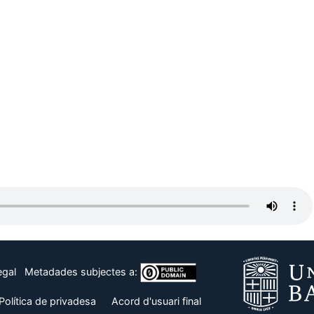
egal
Metadades subjectes a:
Política de privadesa
Acord d'usuari final