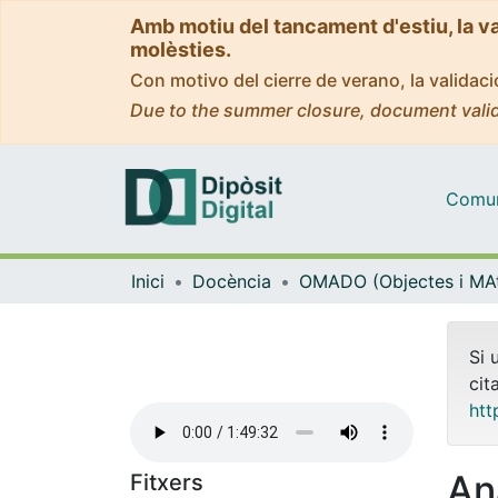
Amb motiu del tancament d'estiu, la v
molèsties.
Con motivo del cierre de verano, la valida
Due to the summer closure, document valid
Comuni
Inici
Docència
Si 
cit
htt
An
Fitxers