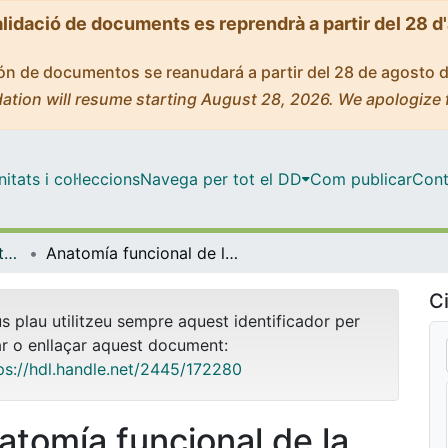
alidació de documents es reprendrà a partir del 28 d
ción de documentos se reanudará a partir del 28 de agosto 
ation will resume starting August 28, 2026. We apologize 
tats i col·leccions
Navega per tot el DD
Com publicar
Cont
OMADO (Objectes i MAterials DOcents)
Anatomía funcional de la voz. 1. Conceptos generales [vídeo]
Ci
us plau utilitzeu sempre aquest identificador per
ar o enllaçar aquest document:
ps://hdl.handle.net/2445/172280
atomía funcional de la