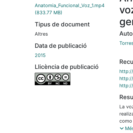
Anatomia_Funcional_Voz_1.mp4
vo
(833.77 MB)
ge
Tipus de document
Auto
Altres
Torre
Data de publicació
2015
Recu
Llicència de publicació
http:
http:
http:
Res
La vo
reali
como 
de ca
Més