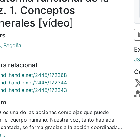
z. 1. Conceptos
nerales [vídeo]
rs
s, Begoña
E
J
rs relacionat
C
//hdl.handle.net/2445/172368
//hdl.handle.net/2445/172344
//hdl.handle.net/2445/172343
um
z es una de las acciones complejas que puede
zar el cuerpo humano. Nuestra voz, tanto hablada
cantada, se forma gracias a la acción coordinada
si todo nuestro cuerpo. El aparato vocal o fonador,
...