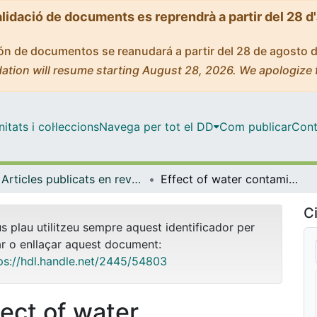
alidació de documents es reprendrà a partir del 28 d
ción de documentos se reanudará a partir del 28 de agosto 
ation will resume starting August 28, 2026. We apologize 
tats i col·leccions
Navega per tot el DD
Com publicar
Cont
Articles publicats en revistes (Odontoestomatologia)
Effect of water contamination on the shear bond strength of five orthodontic adhesives
Ci
us plau utilitzeu sempre aquest identificador per
ar o enllaçar aquest document:
ps://hdl.handle.net/2445/54803
fect of water