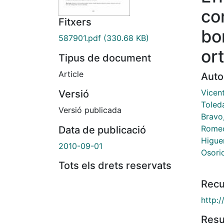
co
Fitxers
bo
587901.pdf
(330.68 KB)
or
Tipus de document
Article
Auto
Vicen
Versió
Toled
Versió publicada
Bravo,
Romeo
Data de publicació
Higuer
2010-09-01
Osori
Tots els drets reservats
Recu
http:
Res