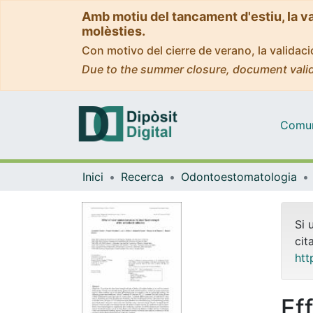
Amb motiu del tancament d'estiu, la v
molèsties.
Con motivo del cierre de verano, la valida
Due to the summer closure, document valid
Comuni
Inici
Recerca
Odontoestomatologia
Si 
cit
htt
Ef