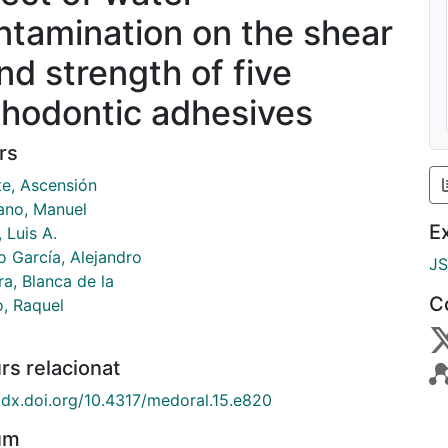
ntamination on the shear
nd strength of five
thodontic adhesives
rs
te, Ascensión
ano, Manuel
E
 Luis A.
 García, Alejandro
J
a, Blanca de la
C
o, Raquel
rs relacionat
//dx.doi.org/10.4317/medoral.15.e820
um