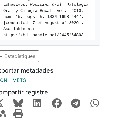
adhesives. 
Medicina Oral
. Patología 
Oral y Cirugia Bucal. Vol.  2010, 
num. 15, pags. 5. ISSN 1698-4447. 
[consulted: 7 of August of 2026]. 
Available at: 
https://hdl.handle.net/2445/54803
Estadístiques
xportar metadades
SON
-
METS
ompartir registre