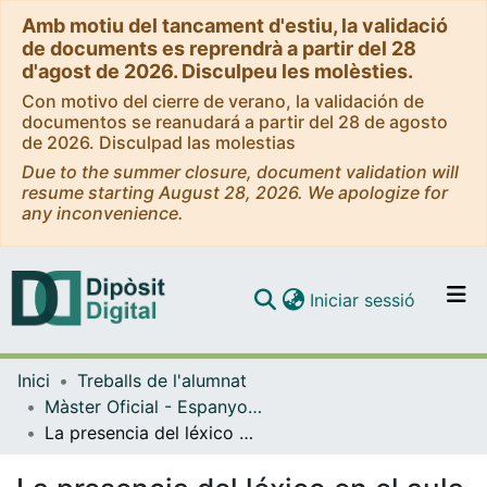
Amb motiu del tancament d'estiu, la validació
de documents es reprendrà a partir del 28
d'agost de 2026. Disculpeu les molèsties.
Con motivo del cierre de verano, la validación de
documentos se reanudará a partir del 28 de agosto
de 2026. Disculpad las molestias
Due to the summer closure, document validation will
resume starting August 28, 2026. We apologize for
any inconvenience.
(current)
Iniciar sessió
Comunitats i col·leccions
Inici
Treballs de l'alumnat
Navega per tot el DD
Màster Oficial - Espanyol com a Llengua Estrangera en Àmbits Professionals
Com publicar
La presencia del léxico en el aula de E/LE: un análisis cualitativo de las prácticas docentes
Contacte