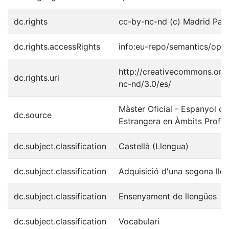
dc.rights
cc-by-nc-nd (c) Madrid Pal
dc.rights.accessRights
info:eu-repo/semantics/ope
http://creativecommons.org/
dc.rights.uri
nc-nd/3.0/es/
Màster Oficial - Espanyol c
dc.source
Estrangera en Àmbits Profes
dc.subject.classification
Castellà (Llengua)
dc.subject.classification
Adquisició d'una segona lle
dc.subject.classification
Ensenyament de llengües
dc.subject.classification
Vocabulari